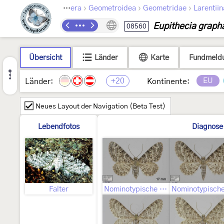
›
›
›
Lepidoptera
Geometroidea
Geometridae
Larentii
Eupithecia graph
08560
Übersicht
Länder
Karte
Fundmeld
+20
EU
Länder:
Kontinente:
Neues Layout der Navigation (Beta Test)
Lebendfotos
Diagnose
Falter
Nominotypische Unterart ♂