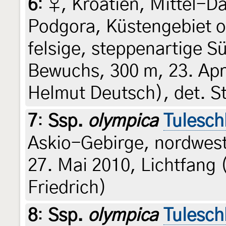
6
:
♀, Kroatien, Mittel-D
Podgora, Küstengebiet o
felsige, steppenartige 
Bewuchs, 300 m, 23. Apr
Helmut Deutsch), det. S
7
:
Ssp.
olympica
Tulesch
Askio-Gebirge, nordwestl
27. Mai 2010, Lichtfang (
Friedrich)
8
:
Ssp.
olympica
Tulesch