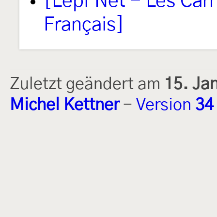
[Lépi'Net - Les Car
Français]
Zuletzt geändert am
15. Ja
Michel Kettner
-
Version
34