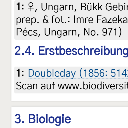
1
:
♀, Ungarn, Bükk Gebir
prep. & fot.: Imre Fazeka
Pécs, Ungarn, No. 971)
2.4. Erstbeschreibun
1
:
Doubleday (1856: 514
Scan auf www.biodiversit
3. Biologie