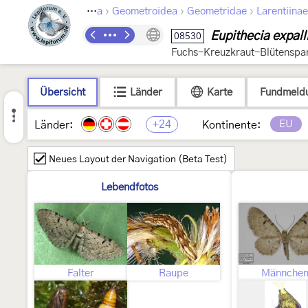
›
›
›
Lepidoptera
Geometroidea
Geometridae
Larentiinae
Eupithecia expall
08530
Fuchs-Kreuzkraut-Blütenspa
Übersicht
Länder
Karte
Fundmeld
+24
EU
Länder:
Kontinente:
Neues Layout der Navigation (Beta Test)
Lebendfotos
Falter
Raupe
Männche