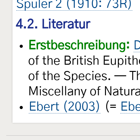
Spuler 2 (1910: 73R)
4.2. Literatur
Erstbeschreibung:
D
of the British Eupit
of the Species. — T
Miscellany of Natura
Ebert (2003)
(=
Ebe