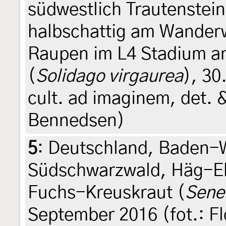
südwestlich Trautenstei
halbschattig am Wanderw
Raupen im L4 Stadium a
(
Solidago virgaurea
), 30
cult. ad imaginem, det. 
Bennedsen)
5
:
Deutschland, Baden-
Südschwarzwald, Häg-Eh
Fuchs-Kreuskraut (
Senec
September 2016 (fot.: Fl