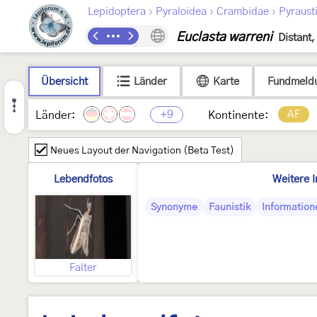
›
›
›
Lepidoptera
Pyraloidea
Crambidae
Pyraust
Euclasta warreni
Distant,
Übersicht
Länder
Karte
Fundmeld
+9
AF
Länder:
Kontinente:
Neues Layout der Navigation (Beta Test)
Lebendfotos
Weitere I
Synonyme
Faunistik
Information
Falter