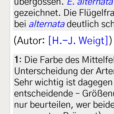
übergossen.
E. alternata
gezeichnet. Die Flügelfr
bei
alternata
deutlich sc
(Autor:
[H.-J. Weigt]
)
1
:
Die Farbe des Mittelfel
Unterscheidung der Arte
Sehr wichtig ist dagegen
entscheidende – Größen
nur beurteilen, wer beid