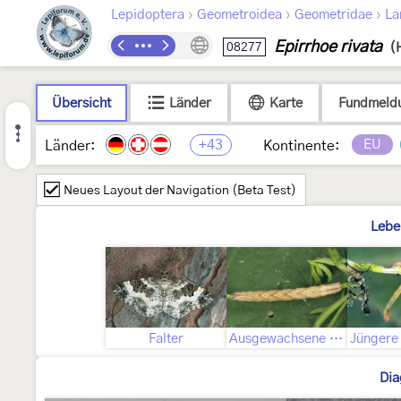
›
›
›
Lepidoptera
Geometroidea
Geometridae
La
Epirrhoe rivata
08277
(
Übersicht
Länder
Karte
Fundmeld
+43
EU
Länder:
Kontinente:
Neues Layout der Navigation (Beta Test)
Lebe
Falter
Ausgewachsene Raupe
Dia