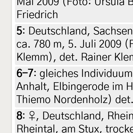
Mai 2009 (Foto: Ursula B
Friedrich
5
:
Deutschland, Sachsen
ca. 780 m, 5. Juli 2009 (
Klemm), det. Rainer Kle
6-7
:
gleiches Individuu
Anhalt, Elbingerode im Ha
Thiemo Nordenholz) det
8
:
♀, Deutschland, Rhein
Rheintal, am Stux, troc