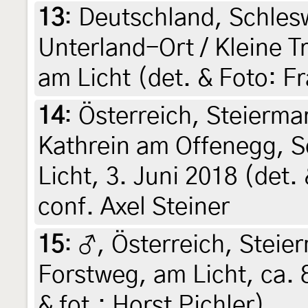
13
:
Deutschland, Schles
Unterland-Ort / Kleine T
am Licht (det. & Foto: F
14
:
Österreich, Steierma
Kathrein am Offenegg, 
Licht, 3. Juni 2018 (det. 
conf. Axel Steiner
15
:
♂, Österreich, Steier
Forstweg, am Licht, ca. 
& fot.: Horst Pichler)