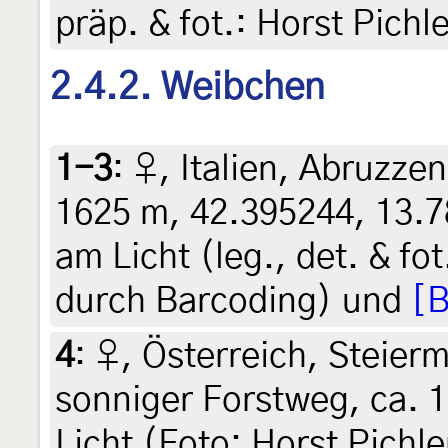
präp. & fot.: Horst Pichl
2.4.2. Weibchen
1-3
:
♀, Italien, Abruzzen
1625 m, 42.395244, 13.7
am Licht (leg., det. & fo
durch Barcoding) und
[B
4
:
♀, Österreich, Steierm
sonniger Forstweg, ca. 
Licht (Foto: Horst Pichl