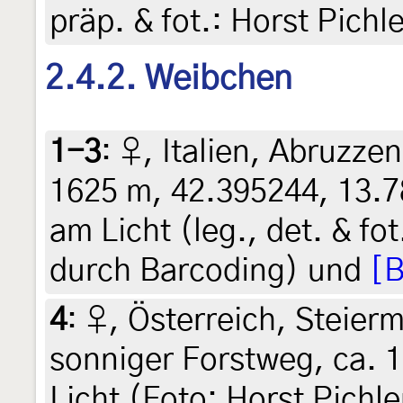
präp. & fot.: Horst Pichl
2.4.2. Weibchen
1-3
:
♀, Italien, Abruzzen
1625 m, 42.395244, 13.7
am Licht (leg., det. & fo
durch Barcoding) und
[B
4
:
♀, Österreich, Steierm
sonniger Forstweg, ca. 
Licht (Foto: Horst Pichl