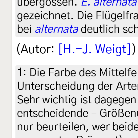
übergossen.
E. alternata
gezeichnet. Die Flügelfr
bei
alternata
deutlich sc
(Autor:
[H.-J. Weigt]
)
1
:
Die Farbe des Mittelfel
Unterscheidung der Arte
Sehr wichtig ist dagegen
entscheidende – Größen
nur beurteilen, wer beid