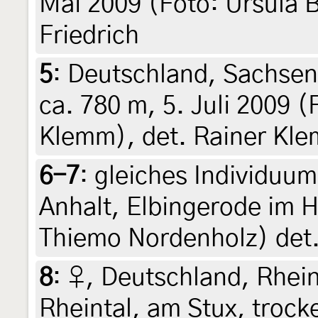
Mai 2009 (Foto: Ursula B
Friedrich
5
:
Deutschland, Sachsen
ca. 780 m, 5. Juli 2009 (
Klemm), det. Rainer Kle
6-7
:
gleiches Individuu
Anhalt, Elbingerode im Ha
Thiemo Nordenholz) det
8
:
♀, Deutschland, Rhein
Rheintal, am Stux, troc