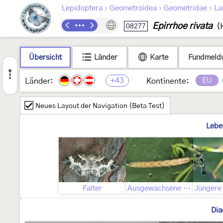
›
›
›
Lepidoptera
Geometroidea
Geometridae
La
Epirrhoe rivata
08277
(
Übersicht
Länder
Karte
Fundmeld
+43
EU
Länder:
Kontinente:
Neues Layout der Navigation (Beta Test)
Lebe
Falter
Ausgewachsene Raupe
Dia