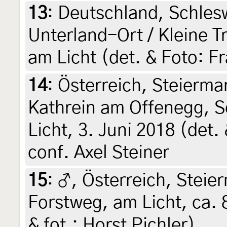
13
:
Deutschland, Schles
Unterland-Ort / Kleine T
am Licht (det. & Foto: F
14
:
Österreich, Steierma
Kathrein am Offenegg, 
Licht, 3. Juni 2018 (det. 
conf. Axel Steiner
15
:
♂, Österreich, Steier
Forstweg, am Licht, ca. 
& fot.: Horst Pichler)