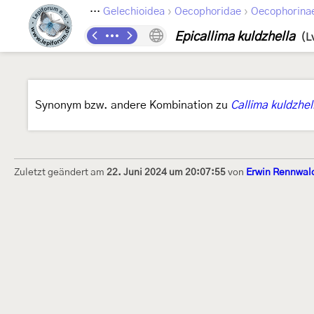
›
›
›
Lepidoptera
Gelechioidea
Oecophoridae
Oecophorina
Epicallima kuldzhella
(L
Synonym bzw. andere Kombination zu
Callima kuldzhel
Zuletzt geändert am
22. Juni 2024 um 20:07:55
von
Erwin Rennwal