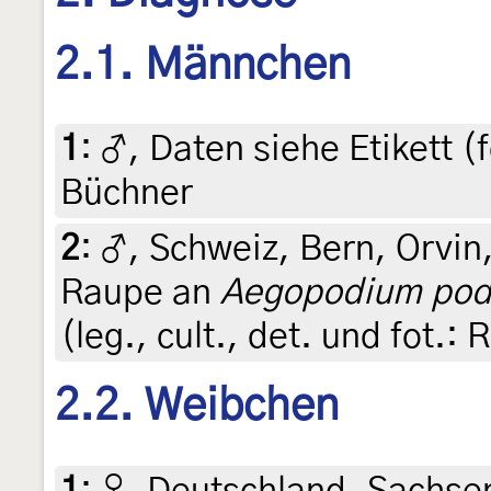
2.1. Männchen
1
:
♂, Daten siehe Etikett (
Büchner
2
:
♂, Schweiz, Bern, Orvin
Raupe an
Aegopodium pod
(leg., cult., det. und fot.:
2.2. Weibchen
1
:
♀, Deutschland, Sachse