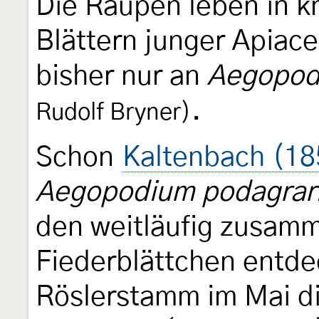
Die Raupen leben in k
Blättern junger Apiace
bisher nur an
Aegopod
.
Rudolf Bryner)
Schon
Kaltenbach (18
Aegopodium podagrar
den weitläufig zusa
Fiederblättchen entde
Röslerstamm im Mai di