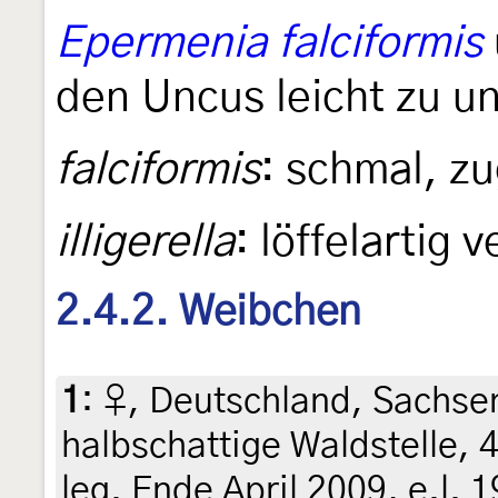
Epermenia falciformis
den Uncus leicht zu u
falciformis
: schmal, zu
illigerella
: löffelartig v
2.4.2. Weibchen
1
:
♀, Deutschland, Sachse
halbschattige Waldstelle, 
leg. Ende April 2009, e.l. 1