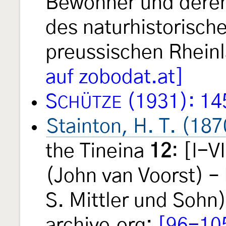
Bewohner und dere
des naturhistorisch
preussischen Rhein
auf zobodat.at]
S
(1931): 14
CHÜTZE
Stainton, H. T. (187
the Tineina
12
: [I-V
(John van Voorst) – 
S. Mittler und Sohn)
archive.org:
[96-10