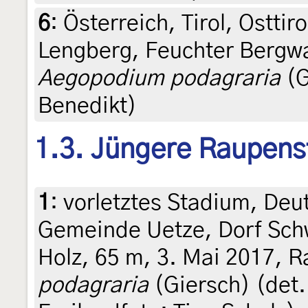
6
:
Österreich, Tirol, Osttir
Lengberg, Feuchter Bergwa
Aegopodium podagraria
(G
Benedikt)
1.3. Jüngere Raupens
1
:
vorletztes Stadium, Deu
Gemeinde Uetze, Dorf Sch
Holz, 65 m, 3. Mai 2017, 
podagraria
(Giersch) (det.