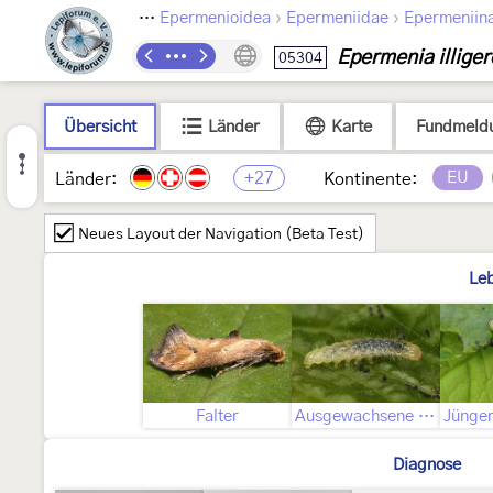
›
›
›
Lepidoptera
Epermenioidea
Epermeniidae
Epermeniin
Epermenia illiger
05304
Übersicht
Länder
Karte
Fundmeld
+27
EU
Länder:
Kontinente:
Neues Layout der Navigation (Beta Test)
Le
Falter
Ausgewachsene Raupe
Diagnose