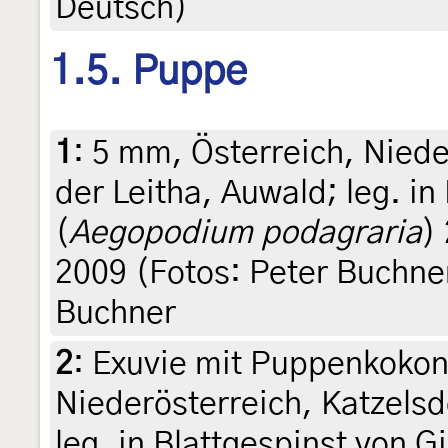
Deutsch)
1.5. Puppe
1
:
5 mm, Österreich, Niede
der Leitha, Auwald; leg. in
(
Aegopodium podagraria
)
2009 (Fotos: Peter Buchner)
Buchner
2
:
Exuvie mit Puppenkokon,
Niederösterreich, Katzelsd
leg. in Blattgespinst von G