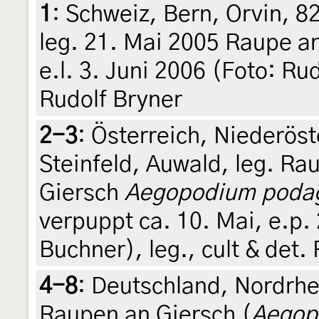
1
:
Schweiz, Bern, Orvin, 8
leg. 21. Mai 2005 Raupe a
e.l. 3. Juni 2006 (Foto: Rud
Rudolf Bryner
2-3
:
Österreich, Niederös
Steinfeld, Auwald, leg. Ra
Giersch
Aegopodium podag
verpuppt ca. 10. Mai, e.p.
Buchner), leg., cult & det.
4-8
:
Deutschland, Nordrhe
Raupen an Giersch (
Aegop