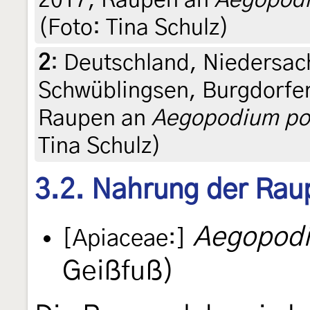
2017, Raupen an
Aegopodi
(Foto: Tina Schulz)
2
:
Deutschland, Niedersac
Schwüblingsen, Burgdorfer
Raupen an
Aegopodium po
Tina Schulz)
3.2. Nahrung der Rau
Aegopodi
[Apiaceae:]
Geißfuß)