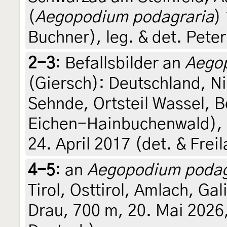
(
Aegopodium podagraria
)
Buchner), leg. & det. Pete
2-3
:
Befallsbilder an
Aego
(Giersch): Deutschland, N
Sehnde, Ortsteil Wassel, 
Eichen-Hainbuchenwald), 
24. April 2017 (det. & Frei
4-5
:
an
Aegopodium podag
Tirol, Osttirol, Amlach, G
Drau, 700 m, 20. Mai 2026