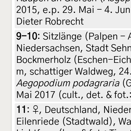
2015, e.p. 29. Mai - 4. Juni
Dieter Robrecht
9-10
:
Sitzlänge (Palpen -
Niedersachsen, Stadt Sehn
Bockmerholz (Eschen-Eic
m, schattiger Waldweg, 24
Aegopodium podagraria
(G
Mai 2017 (cult., det. & fot.
11
:
♀, Deutschland, Niede
Eilenriede (Stadtwald), Wa