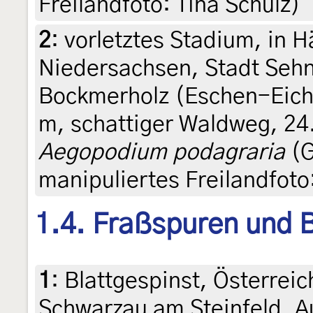
Freilandfoto: Tina Schulz)
2
:
vorletztes Stadium, in 
Niedersachsen, Stadt Sehn
Bockmerholz (Eschen-Eic
m, schattiger Waldweg, 24
Aegopodium podagraria
(G
manipuliertes Freilandfoto
1.4. Fraßspuren und B
1
:
Blattgespinst, Österreic
Schwarzau am Steinfeld, A