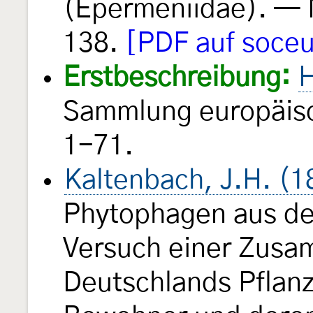
(Epermeniidae). — 
138.
[PDF auf soceu
Erstbeschreibung:
H
Sammlung europäisc
1-71.
Kaltenbach, J.H. (1
Phytophagen aus der
Versuch einer Zusa
Deutschlands Pflan