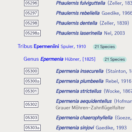
Phaulernis fulviguttella
(Zeller, 18
05296
Phaulernis rebeliella
Gaedike, 196
05297
Phaulernis dentella
(Zeller, 1839)
05298
Phaulernis laserinella
Nel, 2003
05298a
Tribus
Epermeniini
Spuler, 1910
21 Species
Genus
Epermenia
Hübner, [1825]
21 Species
Epermenia insecurella
(Stainton, 
05300
Epermenia plumbeella
Rebel, 1916
05300a
Epermenia strictellus
(Wocke, 186
05301
Epermenia aequidentellus
(Hofman
05302
Grauer Möhren-Zahnflügelfalter
Epermenia chaerophyllella
(Goeze,
05303
Epermenia sinjovi
Gaedike, 1993
05303a