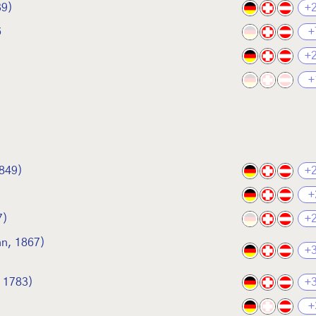
39)
+
6
+
+
+
1849)
+
+
7)
+
n, 1867)
+
 1783)
+
+