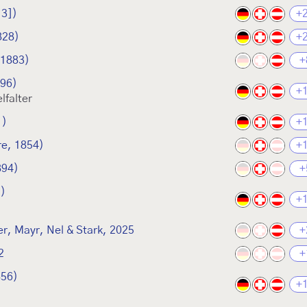
13])
+
828)
+
 1883)
+
796)
+
lfalter
1)
+
re, 1854)
+
894)
+
)
+
r, Mayr, Nel & Stark, 2025
+
2
+
856)
+