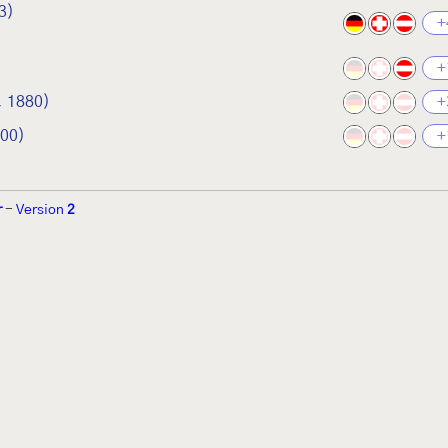
3)
+
+
, 1880)
+
000)
+
r
-
Version
2
r 2002 von
Walter Schön
(
www.schmetterling-raupe.de
) als "Forum Sc
zember 2004 von
Erwin Rennwald
(fachliche Supervision) und
Jürgen R