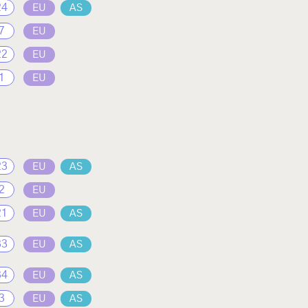
24
EU
AS
7
EU
22
EU
1
EU
23
EU
AS
2
EU
21
EU
AS
33
EU
AS
34
EU
AS
3
EU
AS