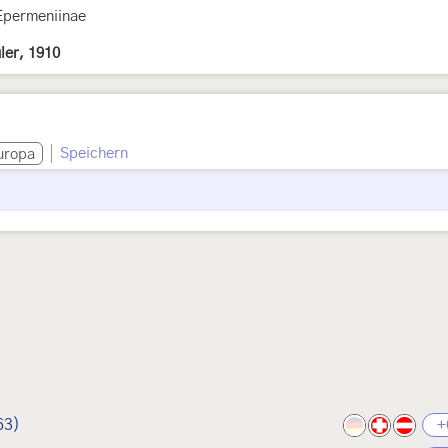
Epermeniinae
ler, 1910
Speichern
uropa
63)
+