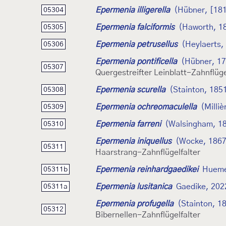
Epermenia illigerella
(Hübner, [18
05304
Epermenia falciformis
(Haworth, 1
05305
Epermenia petrusellus
(Heylaerts,
05306
Epermenia pontificella
(Hübner, 1
05307
Quergestreifter Leinblatt-Zahnflüge
Epermenia scurella
(Stainton, 185
05308
Epermenia ochreomaculella
(Milliè
05309
Epermenia farreni
(Walsingham, 1
05310
Epermenia iniquellus
(Wocke, 1867
05311
Haarstrang-Zahnflügelfalter
Epermenia reinhardgaedikei
Hueme
05311b
Epermenia lusitanica
Gaedike, 202
05311a
Epermenia profugella
(Stainton, 1
05312
Bibernellen-Zahnflügelfalter