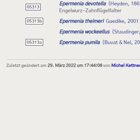
Epermenia devotella
(Heyden, 186
05313
Engelwurz-Zahnflügelfalter
Epermenia theimeri
Gaedike, 2001
05313b
Epermenia wockeellus
(Staudinger
Epermenia pumila
(Buvat & Nel, 2
05313a
Zuletzt geändert am
29. März 2022 um 17:44:08
von
Michel Kettne
Dieses Internetportal wurde am 16. Septembe
Raupen bestimmen" gegründet und am 23. De