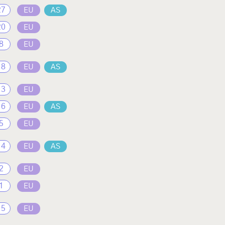
27
EU
AS
20
EU
8
EU
18
EU
AS
13
EU
16
EU
AS
5
EU
14
EU
AS
2
EU
1
EU
15
EU