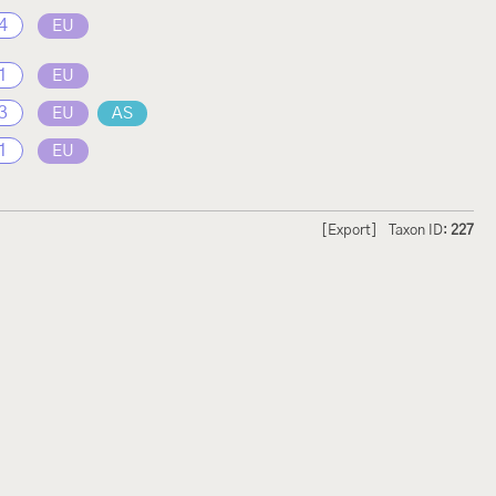
4
EU
1
EU
3
EU
AS
1
EU
[Export]
Taxon ID:
227
hmetterlinge und
Lepiforum e.V.
odeland
Impressum