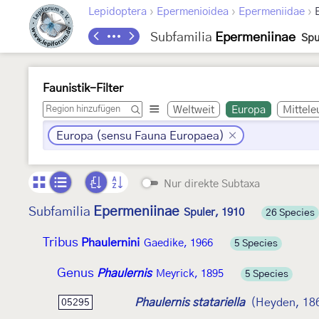
›
›
›
Lepidoptera
Epermenioidea
Epermeniidae
Subfamilia
Epermeniinae
Spu
Faunistik-Filter
Weltweit
Europa
Mittele
Europa (sensu Fauna Europaea)
Nur direkte Subtaxa
Epermeniinae
Subfamilia
Spuler, 1910
26 Species
Tribus
Phaulernini
Gaedike, 1966
5 Species
Genus
Phaulernis
Meyrick, 1895
5 Species
Phaulernis statariella
(Heyden, 18
05295