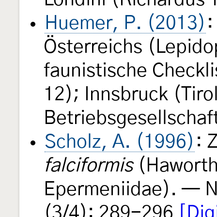
Huemer, P. (2013)
:
Österreichs (Lepido
faunistische Checkli
12); Innsbruck (Tir
Betriebsgesellschaf
Scholz, A. (1996)
: 
falciformis
(Haworth,
Epermeniidae). — N
(3/4): 289-296
[Dig