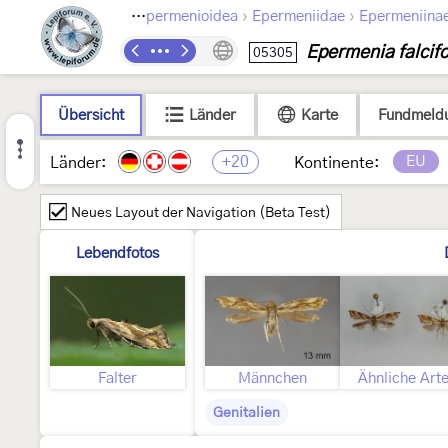
›
›
›
Lepidoptera
Epermenioidea
Epermeniidae
Epermeniina
Epermenia falcif
05305
Übersicht
Länder
Karte
Fundmeld
+20
EU
Länder:
Kontinente:
Neues Layout der Navigation (Beta Test)
Lebendfotos
Falter
Männchen
Ähnliche Art
Genitalien