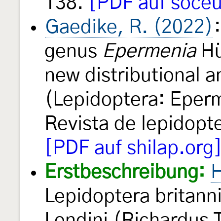
138.
[PDF auf soceu
Gaedike, R. (2022)
genus
Epermenia
Hü
new distributional 
(Lepidoptera: Eper
Revista de lepidopt
[PDF auf shilap.org
Erstbeschreibung:
H
Lepidoptera britann
Londini (Richardus T