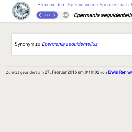
›
›
›
›
Lepidoptera
Epermenioidea
Epermeniidae
Epermeniinae
Epermenia aequidentell
Synonym zu
Epermenia aequidentellus
Zuletzt geändert am
27. Februar 2016 um 8:10:02
von
Erwin Rennw