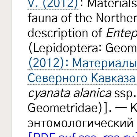
V. (2012)
: Material
fauna of the Northe
description of
Entep
(Lepidoptera: Geom
(2012): Материалы
Северного Кавказа
cyanata alanica
ssp.
Geometridae)]. — 
энтомологический