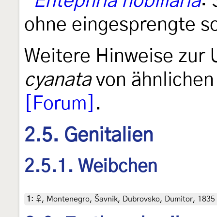
"
Entephria nobiliaria
: 
ohne eingesprengte s
Weitere Hinweise zur
cyanata
von ähnlichen 
[Forum]
.
2.5. Genitalien
2.5.1. Weibchen
1
:
♀, Montenegro, Šavnik, Dubrovsko, Dumitor, 1835 m