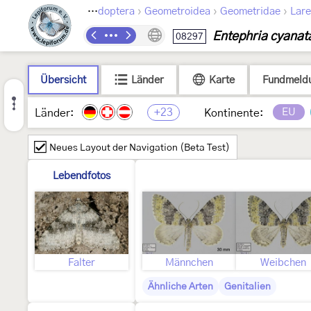
›
›
›
Lepidoptera
Geometroidea
Geometridae
Lare
Entephria cyanat
08297
Übersicht
Länder
Karte
Fundmeld
+23
EU
Länder:
Kontinente:
Neues Layout der Navigation (Beta Test)
Lebendfotos
Falter
Männchen
Weibchen
Ähnliche Arten
Genitalien