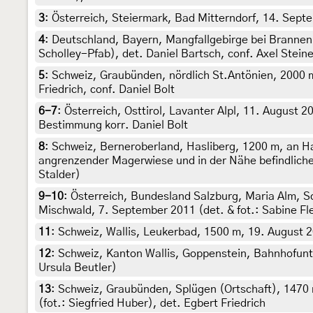
3
:
Österreich, Steiermark, Bad Mitterndorf, 14. Sept
4
:
Deutschland, Bayern, Mangfallgebirge bei Brannen
Scholley-Pfab), det. Daniel Bartsch, conf. Axel Steine
5
:
Schweiz, Graubünden, nördlich St.Antönien, 2000 m
Friedrich, conf. Daniel Bolt
6-7
:
Österreich, Osttirol, Lavanter Alpl, 11. August 
Bestimmung korr. Daniel Bolt
8
:
Schweiz, Berneroberland, Hasliberg, 1200 m, an 
angrenzender Magerwiese und in der Nähe befindlichen 
Stalder)
9-10
:
Österreich, Bundesland Salzburg, Maria Alm, S
Mischwald, 7. September 2011 (det. & fot.: Sabine F
11
:
Schweiz, Wallis, Leukerbad, 1500 m, 19. August 20
12
:
Schweiz, Kanton Wallis, Goppenstein, Bahnhofunt
Ursula Beutler)
13
:
Schweiz, Graubünden, Splügen (Ortschaft), 1470 
(fot.: Siegfried Huber), det. Egbert Friedrich