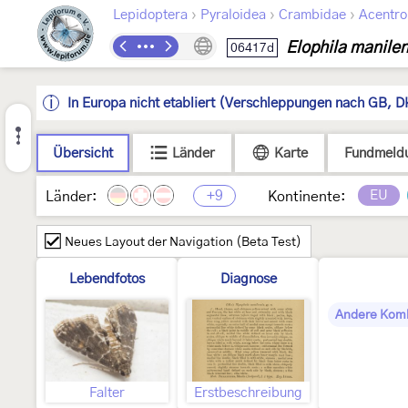
›
›
›
Lepidoptera
Pyraloidea
Crambidae
Acentro
Elophila manilen
06417d
In Europa nicht etabliert (Verschleppungen nach GB, D
Übersicht
Länder
Karte
Fundmeld
+9
EU
Länder:
Kontinente:
Neues Layout der Navigation (Beta Test)
Lebendfotos
Diagnose
Andere Kom
Falter
Erstbeschreibung