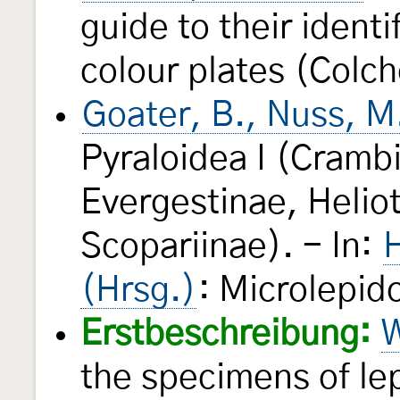
guide to their ident
colour plates (Colch
Goater, B., Nuss, M
Pyraloidea I (Cramb
Evergestinae, Helio
Scopariinae). - In:
H
(Hrsg.)
: Microlepid
Erstbeschreibung:
W
the specimens of lep