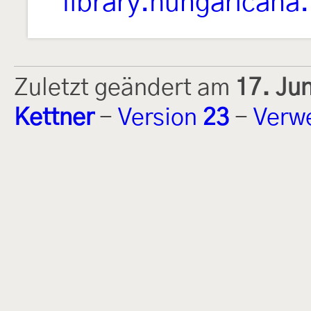
library.hungaricana
Zuletzt geändert am
17. Ju
Kettner
-
Version
23
-
Verw