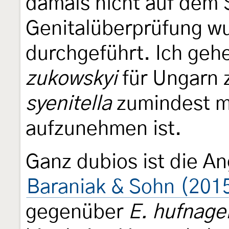
damals nicht auf dem 
Genitalüberprüfung wu
durchgeführt. Ich geh
zukowskyi
für Ungarn 
syenitella
zumindest m
aufzunehmen ist.
Ganz dubios ist die A
Baraniak & Sohn (201
gegenüber
E. hufnagel