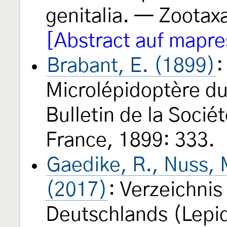
genitalia. — Zootax
[Abstract auf mapr
Brabant, E. (1899)
:
Microlépidoptère d
Bulletin de la Soci
France, 1899: 333.
Gaedike, R., Nuss, M
(2017)
: Verzeichnis
Deutschlands (Lepid