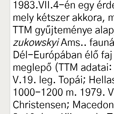
1983.VII.4-én egy ér
mely kétszer akkora, 
TTM gyűjteménye alap
zukowskyi
Ams.. faunán
Dél-Európában élő faj 
meglepő (TTM adatai:
V.19. leg. Topái; Hell
1000-1200 m. 1979. VI
Christensen; Macedonia