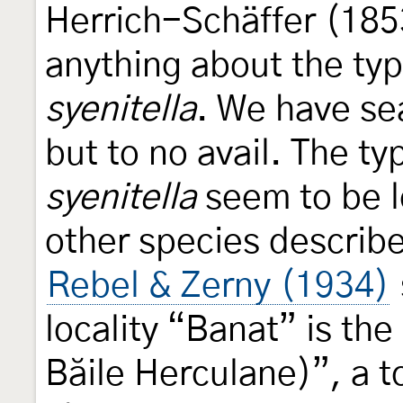
Herrich-Schäffer (185
anything about the typ
syenitella
. We have se
but to no avail. The t
syenitella
seem to be l
other species describ
Rebel & Zerny (1934)
locality “Banat” is th
Băile Herculane)”, a 