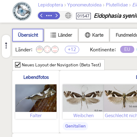
›
›
›
Lepidoptera
Yponomeutoidea
Plutellidae
Ei
Eidophasia syenit
01547
Übersicht
Länder
Karte
Fundmeld
+12
EU
Länder:
Kontinente:
Neues Layout der Navigation (Beta Test)
Lebendfotos
Falter
Weibchen
Genitalien