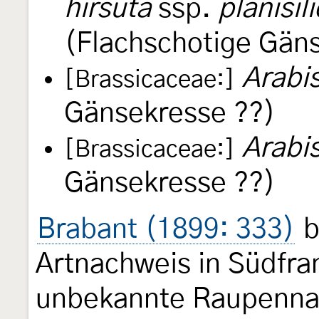
hirsuta
ssp.
planisil
(Flachschotige Gän
Arabis
[Brassicaceae:]
Gänsekresse ??)
Arabis
[Brassicaceae:]
Gänsekresse ??)
Brabant (1899: 333)
b
Artnachweis in Südfra
unbekannte Raupennahr