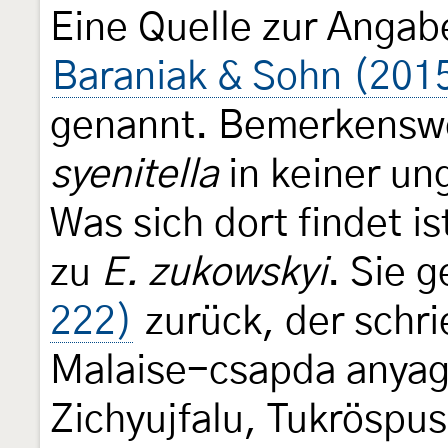
Eine Quelle zur Anga
Baraniak & Sohn (201
genannt. Bemerkensw
syenitella
in keiner un
Was sich dort findet i
zu
E. zukowskyi
. Sie 
222)
zurück, der schri
Malaise-csapda anyag
Zichyujfalu, Tukröspus