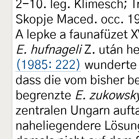
2-10. leg. Klimesch; 
Skopje Maced. occ. 19
A lepke a faunafüzet X
E. hufnageli
Z. után h
(1985: 222)
wunderte s
dass die vom bisher b
begrenzte
E. zukowsky
zentralen Ungarn aufta
naheliegendere Lösun