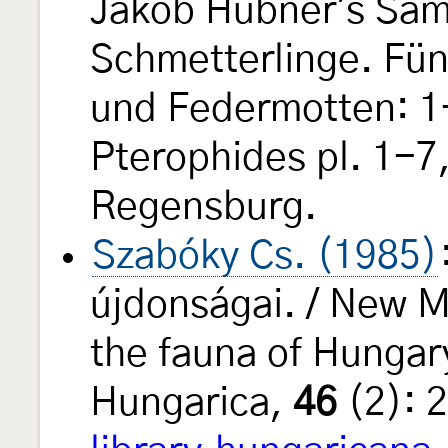
Jakob Hübner's Sam
Schmetterlinge. Fün
und Federmotten: 1-
Pterophides pl. 1-7,
Regensburg.
Szabóky Cs. (1985)
újdonságai. / New M
the fauna of Hungar
Hungarica,
46
(2): 