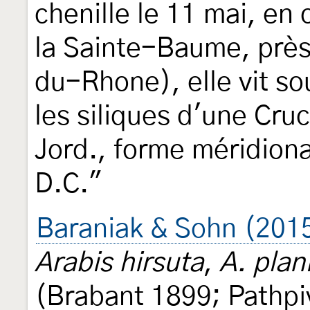
chenille le 11 mai, en
la Sainte-Baume, prè
du-Rhone), elle vit so
les siliques d'une Cruci
Jord., forme méridiona
D.C."
Baraniak & Sohn (201
Arabis hirsuta
,
A. plan
(Brabant 1899; Pathpi