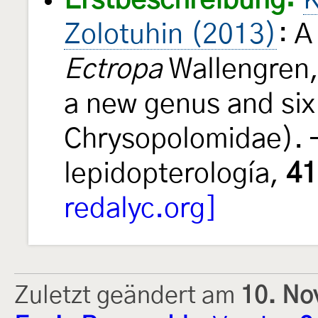
Erstbeschreibung:
K
Zolotuhin (2013)
: A
Ectropa
Wallengren, 
a new genus and six
Chrysopolomidae). 
lepidopterología,
41
redalyc.org]
Zuletzt geändert am
10. No