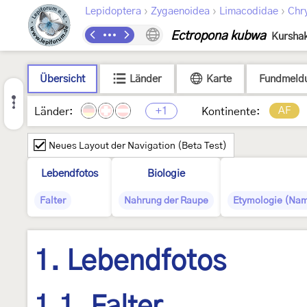
›
›
›
Lepidoptera
Zygaenoidea
Limacodidae
Chr
Ectropona kubwa
Kurshak
Übersicht
Länder
Karte
Fundmeld
+1
AF
Länder:
Kontinente:
Neues Layout der Navigation (Beta Test)
Lebendfotos
Biologie
Falter
Nahrung der Raupe
Etymologie (Nam
1. Lebendfotos