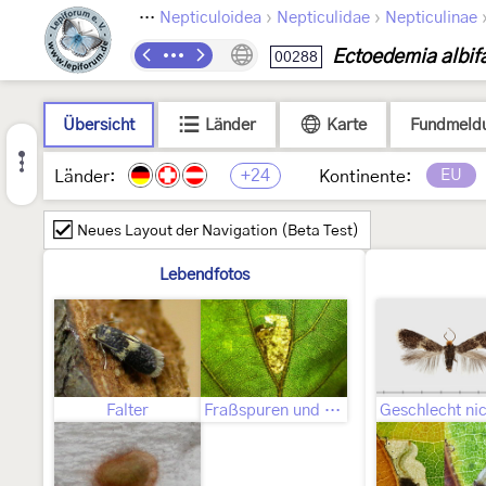
›
›
›
Lepidoptera
Nepticuloidea
Nepticulidae
Nepticulinae
Ectoedemia albifa
00288
Übersicht
Länder
Karte
Fundmeld
+24
EU
Länder:
Kontinente:
Neues Layout der Navigation (Beta Test)
Lebendfotos
Falter
Fraßspuren und Befallsbild