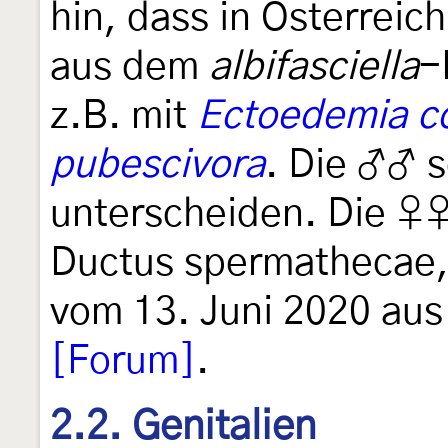
hin, dass in Österreic
aus dem
albifasciella
-
z.B. mit
Ectoedemia c
pubescivora
. Die ♂♂ s
unterscheiden. Die ♀♀
Ductus spermathecae,
vom 13. Juni 2020 aus 
[Forum]
.
2.2. Genitalien