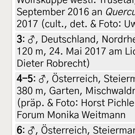
September 2016 an
Querc
2017 (cult., det. & Foto: 
3
:
♂, Deutschland, Nordrh
120 m, 24. Mai 2017 am Lich
Dieter Robrecht)
4-5
:
♂, Österreich, Steierm
380 m, Garten, Mischwaldr
(präp. & Foto: Horst Pichl
Forum Monika Weitmann
6
:
♂, Österreich, Steiermar