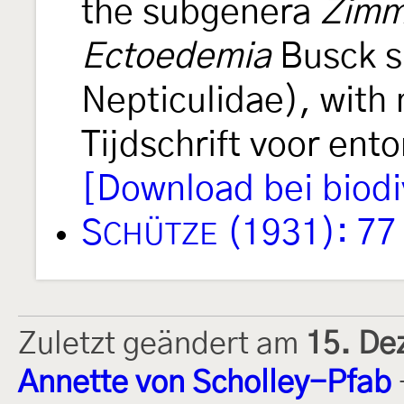
the subgenera
Zimm
Ectoedemia
Busck s.
Nepticulidae), with
Tijdschrift voor en
[Download bei biodiv
S
(1931): 77
CHÜTZE
Zuletzt geändert am
15. De
Annette von Scholley-Pfab