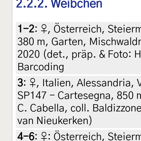
2.2.2. Weibchen
1-2
:
♀, Österreich, Steierm
380 m, Garten, Mischwaldr
2020 (det., präp. & Foto: H
Barcoding
3
:
♀, Italien, Alessandria,
SP147 - Cartesegna, 850 m,
C. Cabella, coll. Baldizzo
van Nieukerken)
4-6
:
♀: Österreich, Steierm