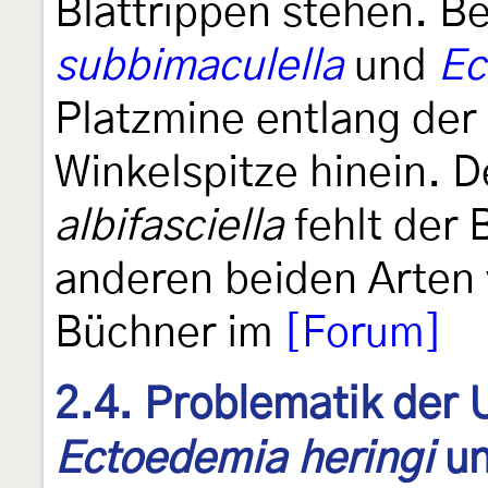
Blattrippen stehen. B
subbimaculella
und
Ec
Platzmine entlang der 
Winkelspitze hinein. 
albifasciella
fehlt der 
anderen beiden Arten 
Büchner im
[Forum]
2.4. Problematik der
Ectoedemia heringi
u