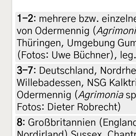
1-2
:
mehrere bzw. einzeln
von Odermennig (
Agrimoni
Thüringen, Umgebung Gump
(Fotos: Uwe Büchner), leg.
3-7
:
Deutschland, Nordrhe
Willebadessen, NSG Kalktr
Odermennig (
Agrimonia
sp
Fotos: Dieter Robrecht)
8
:
Großbritannien (England
Nordirland) Sussex, Chantry