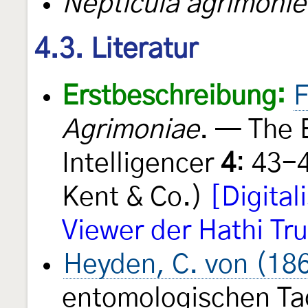
Nepticula agrimonie
4.3. Literatur
Erstbeschreibung:
F
Agrimoniae
. — The 
Intelligencer
4
: 43-
Kent & Co.)
[Digita
Viewer der Hathi Tru
Heyden, C. von (18
entomologischen T