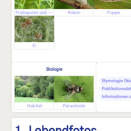
Fraßspuren und Befallsbild
Kokon
Puppe
Ei
Biologie
Etymologie (N
Publikationsda
Informationen 
Habitat
Parasitoide