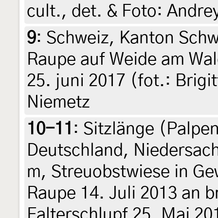
cult., det. & Foto: Andr
9
:
Schweiz, Kanton Schwy
Raupe auf Weide am Waldr
25. juni 2017 (fot.: Brig
Niemetz
10-11
:
Sitzlänge (Palpe
Deutschland, Niedersac
m, Streuobstwiese in Ge
Raupe 14. Juli 2013 an br
Falterschlupf 25. Mai 2014