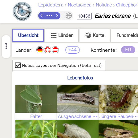
›
›
›
Lepidoptera
Noctuoidea
Nolidae
Chloephor
Earias clorana
10456
(L
Übersicht
Länder
Karte
Fundmeld
+44
EU
Länder:
Kontinente:
Neues Layout der Navigation (Beta Test)
Lebendfotos
Falter
Ausgewachsene Raupe
Jüngere Raupenstadien