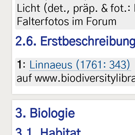
Licht (det., präp. & fot.:
Falterfotos im Forum
2.6. Erstbeschreibun
1
:
Linnaeus (1761: 343)
auf www.biodiversitylibr
3. Biologie
3.1. Habitat