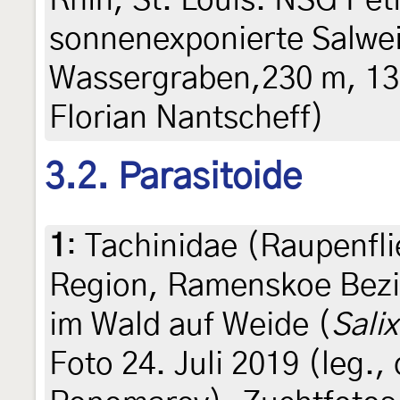
Rhin, St. Louis. NSG Pe
sonnenexponierte Salwe
Wassergraben,230 m, 13
Florian Nantscheff)
3.2. Parasitoide
1
:
Tachinidae (Raupenfl
Region, Ramenskoe Bezi
im Wald auf Weide (
Salix
Foto 24. Juli 2019 (leg., 