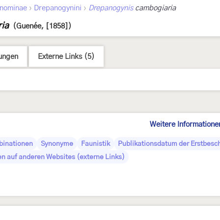
›
›
nominae
Drepanogynini
Drepanogynis
cambogiaria
ia
(Guenée, [1858])
ungen
Externe Links (5)
Weitere Informatione
binationen
Synonyme
Faunistik
Publikationsdatum der Erstbesc
en auf anderen Websites (externe Links)