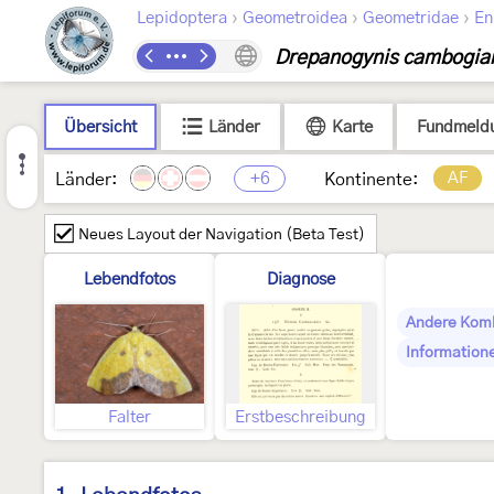
›
›
›
Lepidoptera
Geometroidea
Geometridae
En
Drepanogynis cambogiar
Übersicht
Länder
Karte
Fundmeld
+6
AF
Länder:
Kontinente:
Neues Layout der Navigation (Beta Test)
Lebendfotos
Diagnose
Andere Kom
Information
Falter
Erstbeschreibung