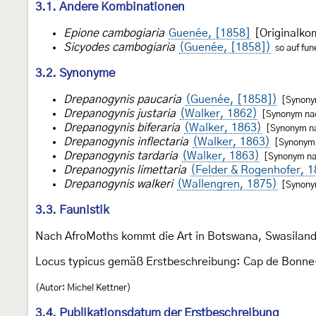
3.1. Andere Kombinationen
Epione cambogiaria
Guenée, [1858]
[Originalko
Sicyodes cambogiaria
(Guenée, [1858])
so auf fune
3.2. Synonyme
Drepanogynis paucaria
(Guenée, [1858])
[Synony
Drepanogynis justaria
(Walker, 1862)
[Synonym na
Drepanogynis biferaria
(Walker, 1863)
[Synonym n
Drepanogynis inflectaria
(Walker, 1863)
[Synonym
Drepanogynis tardaria
(Walker, 1863)
[Synonym na
Drepanogynis limettaria
(Felder & Rogenhofer, 
Drepanogynis walkeri
(Wallengren, 1875)
[Synony
3.3. Faunistik
Nach AfroMoths kommt die Art in Botswana, Swasiland
Locus typicus gemäß Erstbeschreibung: Cap de Bonn
(Autor: Michel Kettner)
3.4. Publikationsdatum der Erstbeschreibung