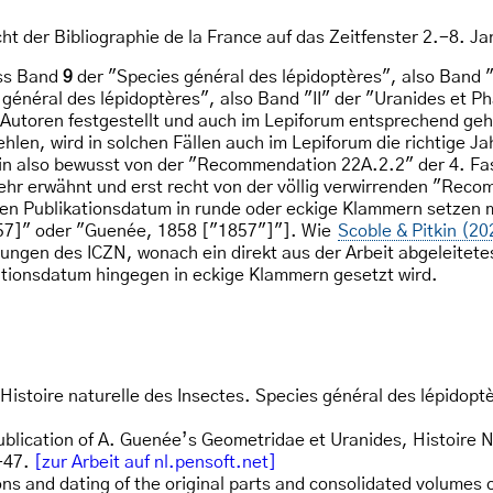
t der Bibliographie de la France auf das Zeitfenster 2.-8. J
ss Band
9
der "Species général des lépidoptères", also Band "
général des lépidoptères", also Band "II" der "Uranides et 
n Autoren festgestellt und auch im Lepiforum entsprechend g
len, wird in solchen Fällen auch im Lepiforum die richtige Ja
rin also bewusst von der "Recommendation 22A.2.2" der 4. F
ehr erwähnt und erst recht von der völlig verwirrenden "Rec
n Publikationsdatum in runde oder eckige Klammern setzen 
57]" oder "Guenée, 1858 ["1857"]"]. Wie
Scoble & Pitkin (20
ssungen des ICZN, wonach ein direkt aus der Arbeit abgeleite
ationsdatum hingegen in eckige Klammern gesetzt wird.
 Histoire naturelle des Insectes. Species général des lépidopt
publication of A. Guenée’s Geometridae et Uranides, Histoire 
-47.
[zur Arbeit auf nl.pensoft.net]
ions and dating of the original parts and consolidated volumes 