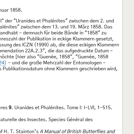
anuar 1858.
I" der "Uranides et Phalénites" zwischen dem 2. und
Phalénites" zwischen dem 13. und 19. März 1858. Das
ehandhabt - demnach für beide Bände in "1858" zu
hreszahl der Publikation in eckige Klammern gesetzt,
assung des ICZN (1999) ab, die diese eckigen Klammern
ommendation 22A.2.3", die das aufgedruckte Datum -
möchte [hier also "Guenée, 1858", "Guenée, 1858
24)
- und die große Mehrzahl der Entomologen -
tes Publikationsdatum ohne Klammern geschrieben wird,
ères
9
. Uranides et Phalénites. Tome I: I-LVI, 1-515.
Naturelle des Insectes. Species Général des
of H. T. Stainton’s
A Manual of British Butterflies and