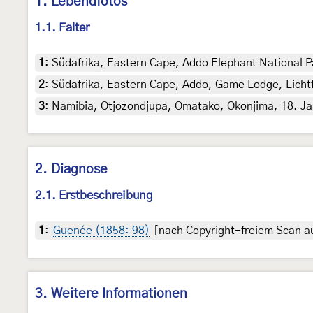
1. Lebendfotos
1.1. Falter
1
:
Südafrika, Eastern Cape, Addo Elephant National Pa
2
:
Südafrika, Eastern Cape, Addo, Game Lodge, Lichtf
3
:
Namibia, Otjozondjupa, Omatako, Okonjima, 18. Ja
2. Diagnose
2.1. Erstbeschreibung
1
:
Guenée (1858: 98)
[nach Copyright-freiem Scan au
3. Weitere Informationen