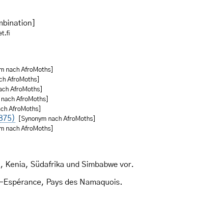
mbination]
t.fi
m nach AfroMoths]
ch AfroMoths]
ach AfroMoths]
 nach AfroMoths]
ch AfroMoths]
1875)
[Synonym nach AfroMoths]
m nach AfroMoths]
, Kenia, Südafrika und Simbabwe vor.
e-Espérance, Pays des Namaquois.