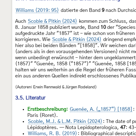
Williams (2019: 95)
datierte den Band
9
nach Durchsich
Auch
Scoble & Pitkin (2024)
kommen zum Schluss, da
8. Januar 1858 publiziert wurde, Band
10
der "Species 
aufgedruckte Jahr "1857" ist - wie schon von frühere
korrigieren. Wie
Scoble & Pitkin (2024)
dringend empfeh
hier also bei beiden Bänden "[1858]". Wir weichen da
(anders als in den vorausgehenden Versionen) nicht m
wenn unbedingt erwünscht - hinter dem ungeklammerte
(1857)" "Guenée, 1858 ("1857")" "Guenée, 1858 [18
halten wir uns weiterhin an die Regel der früheren Fa
ein aus anderen Quellen indirekt erschlossenes Publik
(Autoren: Erwin Rennwald & Jürgen Rodeland)
3.5. Literatur
Erstbeschreibung:
Guenée, A. („1857“) [1858]
:
Paris (Roret).
Scoble, M.J. & L.M. Pitkin (2024)
: The date of 
Lépidoptères. — Nota Lepidopterologica,
47
: 43
Williams, R. B. (2019)
: Bibliographical descript