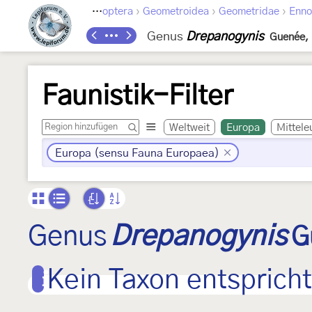
›
›
›
Lepidoptera
Geometroidea
Geometridae
Enno
Genus
Drepanogynis
Guenée, 
Faunistik-Filter
Weltweit
Europa
Mittele
Europa (sensu Fauna Europaea)
Genus
Drepanogynis
G
Kein Taxon entspricht