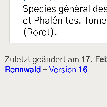
Species général de
et Phalénites. Tome 
(Roret).
Zuletzt geändert am
17. Fe
Rennwald
-
Version
16