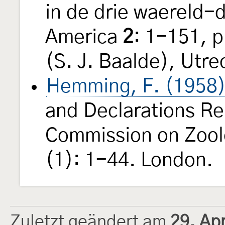
in de drie waereld-d
America
2
: 1-151, 
(S. J. Baalde), Utre
Hemming, F. (1958
and Declarations Re
Commission on Zool
(1): 1-44. London.
Zuletzt geändert am
29. Ap