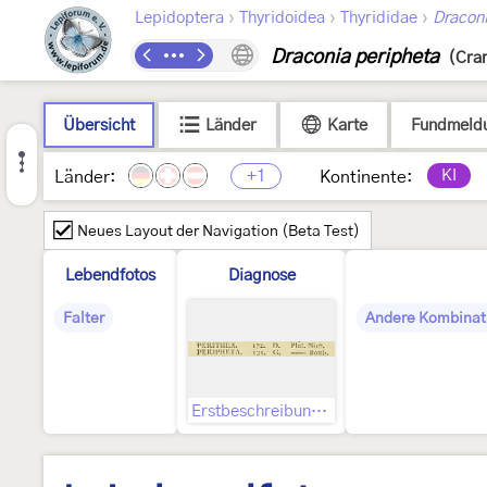
›
›
›
Lepidoptera
Thyridoidea
Thyrididae
Dracon
Draconia peripheta
(Cra
Übersicht
Länder
Karte
Fundmeld
+1
KI
Länder:
Kontinente:
Neues Layout der Navigation (Beta Test)
Lebendfotos
Diagnose
Falter
Andere Kombinat
Erstbeschreibung, darin indizierte Abbildung und Text zu dieser