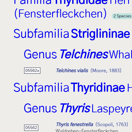
Familia
Thyrididae
Herr
(Fensterfleckchen)
2 Species
Subfamilia
Striglininae
Genus
Telchines
Whal
Telchines vialis
(Moore, 1883)
05562x
Subfamilia
Thyridinae
H
Genus
Thyris
Laspeyr
Thyris fenestrella
(Scopoli, 1763)
05562
Waldreben-Fensterfleckchen