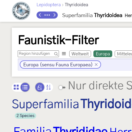
›
Lepidoptera
Thyridoidea
Superfamilia
Thyridoidea
Her
Faunistik-Filter
Weltweit
Europa
Mittele
Europa (sensu Fauna Europaea)
Nur direkte 
Superfamilia
Thyridoi
2 Species