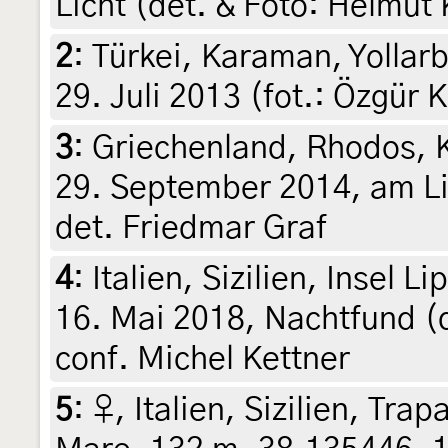
Licht (det. & Foto: Helmut 
2
:
Türkei, Karaman, Yollar
29. Juli 2013 (fot.: Özgür 
3
:
Griechenland, Rhodos, K
29. September 2014, am Lic
det. Friedmar Graf
4
:
Italien, Sizilien, Insel 
16. Mai 2018, Nachtfund (d
conf. Michel Kettner
5
:
♀, Italien, Sizilien, Tr