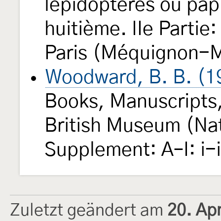
lépidoptères ou pap
huitième. IIe Partie
Paris (Méquignon-M
Woodward, B. B. (1
Books, Manuscripts,
British Museum (Natu
Supplement: A–I: i-
Zuletzt geändert am
20. Ap