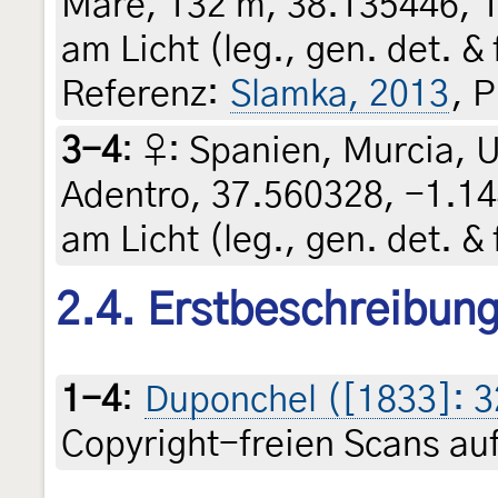
Mare, 132 m, 38.135446, 1
am Licht (leg., gen. det. &
Referenz:
Slamka, 2013
, 
3-4
:
♀: Spanien, Murcia, 
Adentro, 37.560328, -1.14
am Licht (leg., gen. det. &
2.4. Erstbeschreibun
1-4
:
Duponchel ([1833]: 32
Copyright-freien Scans auf