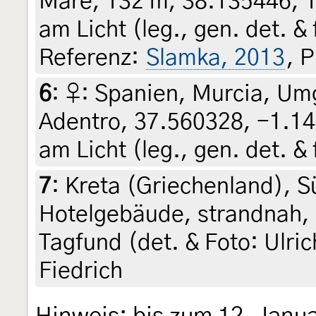
Mare, 132 m, 38.135446, 1
am Licht (leg., gen. det. &
Referenz:
Slamka, 2013
, 
6
:
♀: Spanien, Murcia, Um
Adentro, 37.560328, -1.14
am Licht (leg., gen. det. &
7
:
Kreta (Griechenland), 
Hotelgebäude, strandnah,
Tagfund (det. & Foto: Ulri
Fiedrich