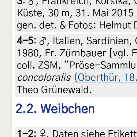
3
:
♂, Frankreich, Korsika,
Küste, 30 m, 31. Mai 2015 
gen. det. & Fotos: Helmut
4-5
:
♂, Italien, Sardinien
1980, Fr. Zürnbauer [vgl. Et
coll. ZSM, "Pröse-Sammlu
concoloralis
(Oberthür, 18
Theo Grünewald.
2.2. Weibchen
1-2
:
♀, Daten siehe Etikett