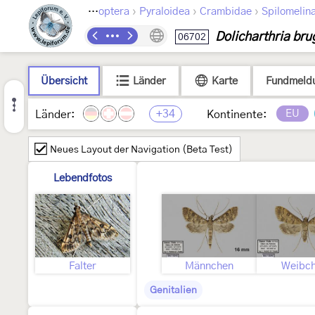
›
›
›
Lepidoptera
Pyraloidea
Crambidae
Spilomelin
Dolicharthria bru
06702
Übersicht
Länder
Karte
Fundmeld
+34
EU
Länder:
Kontinente:
Neues Layout der Navigation (Beta Test)
Lebendfotos
Falter
Männchen
Weibc
Genitalien