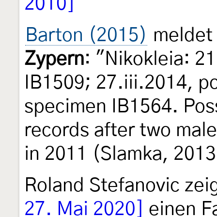
2010]
Barton (2015)
meldet 
Zypern
: "Nikokleia: 21
IB1509; 27.iii.2014, p
specimen IB1564. Poss
records after two mal
in 2011 (Slamka, 2013
Roland Stefanovic zei
27. Mai 2020]
einen Fa