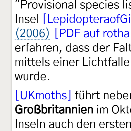
"Provisional species li
Insel
[LepidopteraofGi
(2006)
[PDF auf roth
erfahren, dass der Fal
mittels einer Lichtfalle
wurde.
[UKmoths]
führt neben
Großbritannien
im Okto
Inseln auch den erste