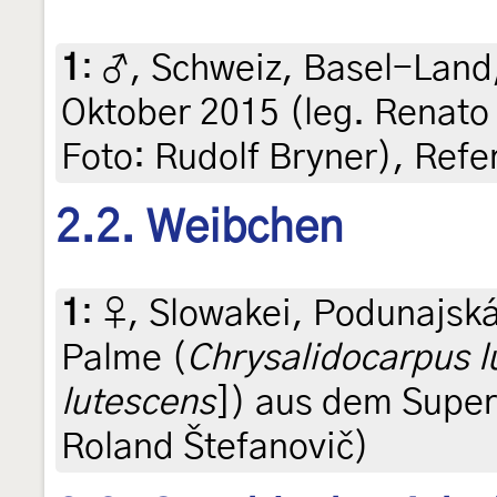
1
:
♂, Schweiz, Basel-Land
Oktober 2015 (leg. Renato
Foto: Rudolf Bryner), Ref
2.2. Weibchen
1
:
♀, Slowakei, Podunajská
Palme (
Chrysalidocarpus l
lutescens
]) aus dem Superm
Roland Štefanovič)