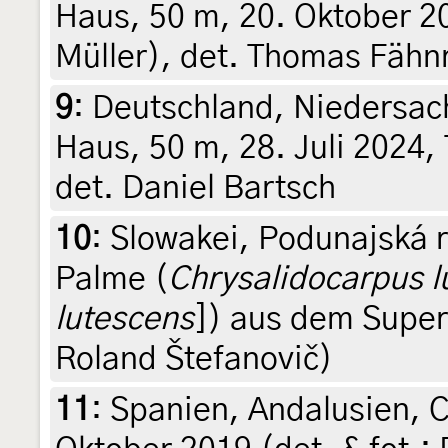
Haus, 50 m, 20. Oktober 20
Müller), det. Thomas Fähn
9
:
Deutschland, Niedersa
Haus, 50 m, 28. Juli 2024, 
det. Daniel Bartsch
10
:
Slowakei, Podunajská r
Palme (
Chrysalidocarpus l
lutescens
]) aus dem Superm
Roland Štefanovič)
11
:
Spanien, Andalusien, C