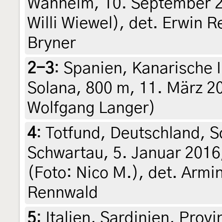
Wanheim, 10. September 2
Willi Wiewel), det. Erwin 
Bryner
2-3
:
Spanien, Kanarische I
Solana, 800 m, 11. März 201
Wolfgang Langer)
4
:
Totfund, Deutschland, S
Schwartau, 5. Januar 201
(Foto: Nico M.), det. Armin
Rennwald
5
:
Italien, Sardinien, Provi