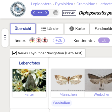
›
›
›
Lepidoptera
Pyraloidea
Crambidae
Lathrot
Diplopseustis pe
06684b
Übersicht
Länder
Karte
Fundmeld
+26
EU
Länder:
Kontinente:
E
E
E
Neues Layout der Navigation (Beta Test)
Lebendfotos
Falter
Männchen
Weibchen
Genitalien