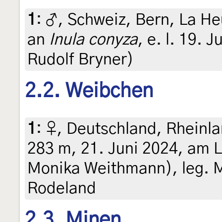
1
:
♂, Schweiz, Bern, La He
an
Inula conyza
, e. l. 19. 
Rudolf Bryner)
2.2. Weibchen
1
:
♀, Deutschland, Rheinla
283 m, 21. Juni 2024, am Li
Monika Weithmann), leg. 
Rodeland
2.3. Minen