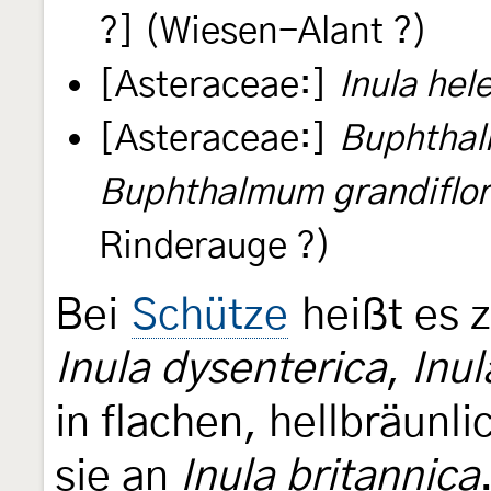
?] (Wiesen-Alant ?)
[Asteraceae:]
Inula hel
[Asteraceae:]
Buphthal
Buphthalmum grandiflo
Rinderauge ?)
Bei
Schütze
heißt es z
Inula dysenterica
,
Inu
in flachen, hellbräunl
sie an
Inula britannica