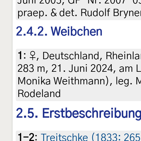
Juni 2005, GP-Nr. 2007-05
praep. & det. Rudolf Bryne
2.4.2. Weibchen
1
:
♀, Deutschland, Rheinla
283 m, 21. Juni 2024, am Li
Monika Weithmann), leg. 
Rodeland
2.5. Erstbeschreibun
1-2
:
Treitschke (1833: 26