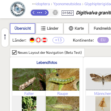
›
›
Lepidoptera
Yponomeutoidea
Glyphipterigida
Digitivalva granit
01562
Übersicht
Länder
Karte
Fundmeld
+13
EU
Länder:
Kontinente:
Neues Layout der Navigation (Beta Test)
Lebendfotos
Falter
Raupe
Männche