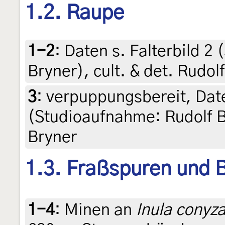
1.2. Raupe
1-2
:
Daten s. Falterbild 2
Bryner), cult. & det. Rudol
3
:
verpuppungsbereit, Daten
(Studioaufnahme: Rudolf Br
Bryner
1.3. Fraßspuren und B
1-4
:
Minen an
Inula conyz