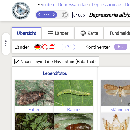
›
›
›
›
Lepidoptera
Gelechioidea
Depressariidae
Depressariinae
De
Depressaria albip
01806
Übersicht
Länder
Karte
Fundmeld
+31
EU
Länder:
Kontinente:
Neues Layout der Navigation (Beta Test)
Lebendfotos
Falter
Raupe
Männche