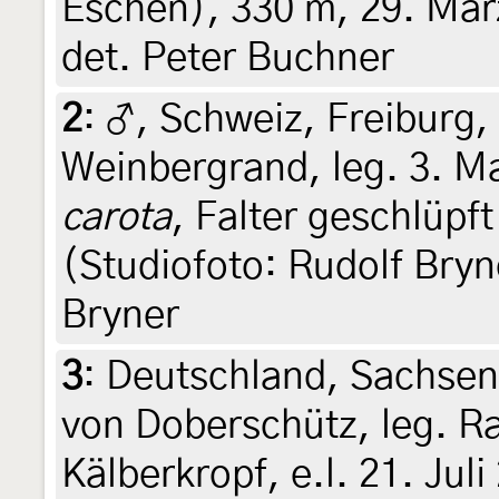
Eschen), 330 m, 29. Mär
det. Peter Buchner
2
:
♂, Schweiz, Freiburg,
Weinbergrand, leg. 3. M
carota
, Falter geschlüpf
(Studiofoto: Rudolf Bryne
Bryner
3
:
Deutschland, Sachse
von Doberschütz, leg. R
Kälberkropf, e.l. 21. Jul