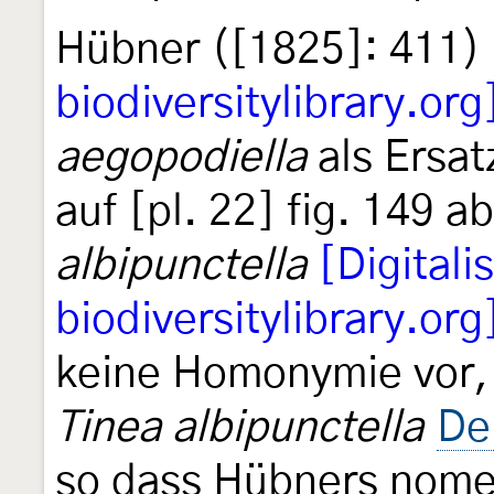
Hübner ([1825]: 411)
biodiversitylibrary.org
aegopodiella
als Ersat
auf [pl. 22] fig. 149 
albipunctella
[Digitali
biodiversitylibrary.org
keine Homonymie vor, 
Tinea albipunctella
De
so dass Hübners nome