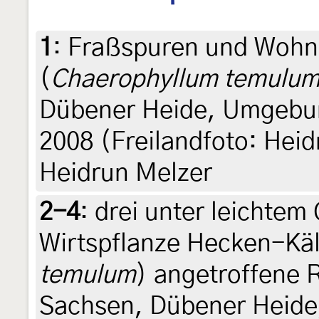
1
:
Fraßspuren und Wohn
(
Chaerophyllum temulu
Dübener Heide, Umgebun
2008 (Freilandfoto: Heidr
Heidrun Melzer
2-4
:
drei unter leichtem 
Wirtspflanze Hecken-Käl
temulum
) angetroffene 
Sachsen, Dübener Heid