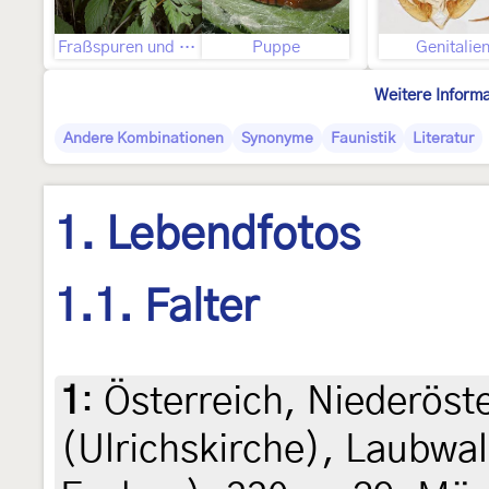
Fraßspuren und Befallsbild
Puppe
Genitalie
Weitere Inform
Andere Kombinationen
Synonyme
Faunistik
Literatur
1. Lebendfotos
1.1. Falter
1
:
Österreich, Niederöst
(Ulrichskirche), Laubwa