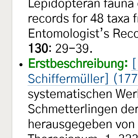
Lepidopteran fauna 
records for 48 taxa 
Entomologist’s Reco
130
: 29-39.
Erstbeschreibung:
[
Schiffermüller] (17
systematischen Wer
Schmetterlingen de
herausgegeben von e