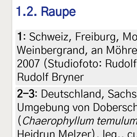
1.2. Raupe
1
:
Schweiz, Freiburg, Mo
Weinbergrand, an Möhre
2007 (Studiofoto: Rudolf 
Rudolf Bryner
2-3
:
Deutschland, Sachs
Umgebung von Dobersch
(
Chaerophyllum temulu
Heidrun Melzer), leg., c