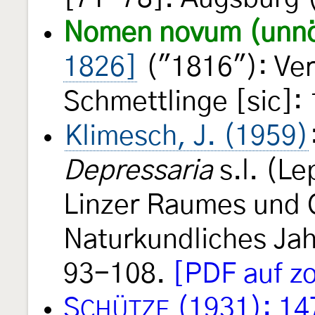
Nomen novum (unnö
1826]
("1816"): Ver
Schmettlinge [sic]:
Klimesch, J. (1959)
Depressaria
s.l. (L
Linzer Raumes und 
Naturkundliches Jah
93-108.
[PDF auf z
S
(1931): 14
CHÜTZE