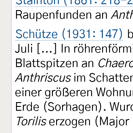
Stainton (1861: 218-
Raupenfunden an
Anth
Schütze (1931: 147)
b
Juli [...] In röhrenfö
Blattspitzen an
Chaer
Anthriscus
im Schatten
einer größeren Wohnu
Erde (Sorhagen). Wur
Torilis
erzogen (Major 