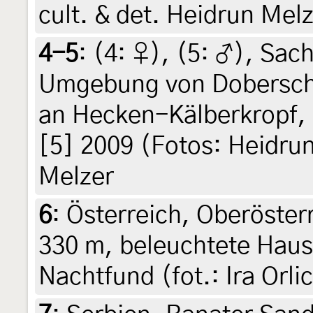
cult. & det. Heidrun Mel
4-5
: (4:
♀
), (5:
♂
),
Sach
Umgebung von Doberschü
an Hecken-Kälberkropf, e
[5] 2009 (Fotos: Heidrun
Melzer
6
:
Österreich, Oberöster
330 m, beleuchtete Haust
Nachtfund (fot.: Ira Orl