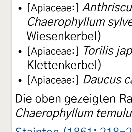
Anthriscu
[Apiaceae:]
Chaerophyllum sylve
Wiesenkerbel)
Torilis ja
[Apiaceae:]
Klettenkerbel)
Daucus c
[Apiaceae:]
Die oben gezeigten R
Chaerophyllum temul