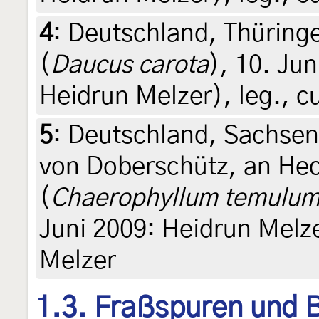
4
:
Deutschland, Thüring
(
Daucus carota
), 10. Ju
Heidrun Melzer), leg., c
5
:
Deutschland, Sachse
von Doberschütz, an He
(
Chaerophyllum temulu
Juni 2009: Heidrun Melzer
Melzer
1.3. Fraßspuren und B