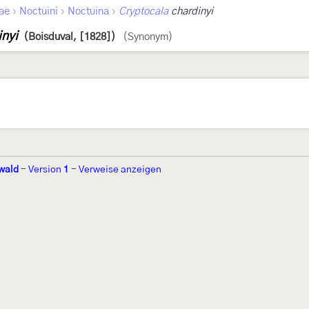
›
›
›
ae
Noctuini
Noctuina
Cryptocala
chardinyi
inyi
(Boisduval, [1828])
(Synonym)
wald
-
Version
1
-
Verweise anzeigen