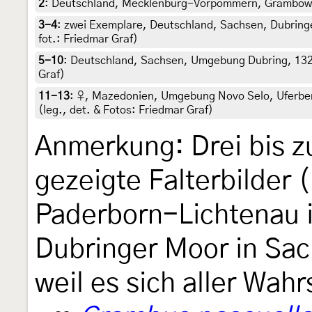
2
:
Deutschland, Mecklenburg-Vorpommern, Grambower M
3-4
:
zwei Exemplare, Deutschland, Sachsen, Dubringe
fot.: Friedmar Graf)
5-10
:
Deutschland, Sachsen, Umgebung Dubring, 132 m,
Graf)
11-13
:
♀, Mazedonien, Umgebung Novo Selo, Uferbere
(leg., det. & Fotos: Friedmar Graf)
Anmerkung: Drei bis z
gezeigte Falterbilder 
Paderborn-Lichtenau i
Dubringer Moor in Sac
weil es sich aller Wahr