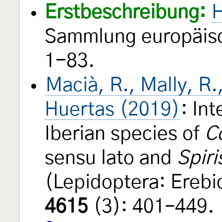
Erstbeschreibung:
H
Sammlung europäisc
1-83.
Macià, R., Mally, R.,
Huertas (2019)
: Int
Iberian species of
C
sensu lato and
Spiri
(Lepidoptera: Erebi
4615
(3): 401–449.