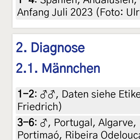
1-4
:
Spanien, Andalusien, 
Anfang Juli 2023 (Foto: Ul
2. Diagnose
2.1. Männchen
1-2
:
♂♂, Daten siehe Etiket
Friedrich)
3-6
:
♂, Portugal, Algarve,
Portimaó, Ribeira Odelouc