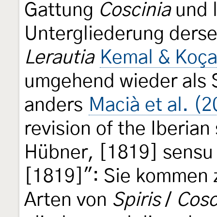
Gattung
Coscinia
und 
Untergliederung derse
Lerautia
Kemal & Koça
umgehend wieder als 
anders
Macià et al. (
revision of the Iberian
Hübner, [1819] sensu
[1819]": Sie kommen z
Arten von
Spiris
/
Cosc