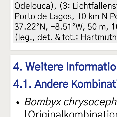
Odelouca
), (3:
Lichtfallen
Porto de Lagos, 10 km N P
37.22°N, -8.51°W, 50 m, 10
(leg., det. & fot.: Hartmut
4. Weitere Informati
4.1. Andere Kombinat
Bombyx chrysoceph
[Originalkombinatio