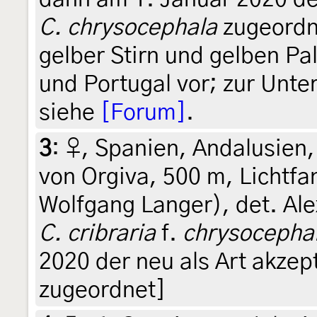
C. chrysocephala
zugeordn
gelber Stirn und gelben P
und Portugal vor; zur Unt
siehe
[Forum]
.
3
:
♀, Spanien, Andalusien,
von Orgiva, 500 m, Lichtfan
Wolfgang Langer), det. Al
C. cribraria
f.
chrysocepha
2020 der neu als Art akzep
zugeordnet]