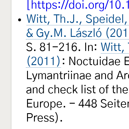
[https://doi.org/10
Witt, Th.J., Speidel
& Gy.M. László (20
S. 81-216. In:
Witt,
(2011)
: Noctuidae
Lymantriinae and Ar
and check list of th
Europe. - 448 Seite
Press).