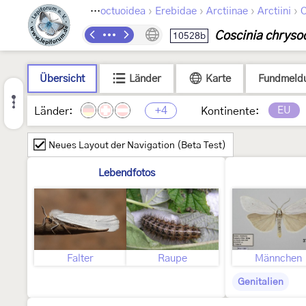
›
›
›
›
›
Lepidoptera
Noctuoidea
Erebidae
Arctiinae
Arctiini
C
Coscinia chryso
10528b
Übersicht
Länder
Karte
Fundmeld
+4
EU
Länder:
Kontinente:
Neues Layout der Navigation (Beta Test)
Lebendfotos
Falter
Raupe
Männchen
Genitalien