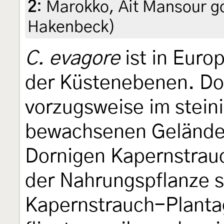
2
:
Marokko, Ait Mansour go
Hakenbeck)
C. evagore
ist in Europ
der Küstenebenen. Dort
vorzugsweise im stein
bewachsenen Gelände
Dornigen Kapernstrau
der Nahrungspflanze s
Kapernstrauch-Plantag