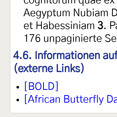
cognitorum quae ex 
Aegyptum Nubiam D
et Habessiniam
3
. P
176 unpaginierte Sei
4.6. Informationen au
(externe Links)
[BOLD]
[African Butterfly 