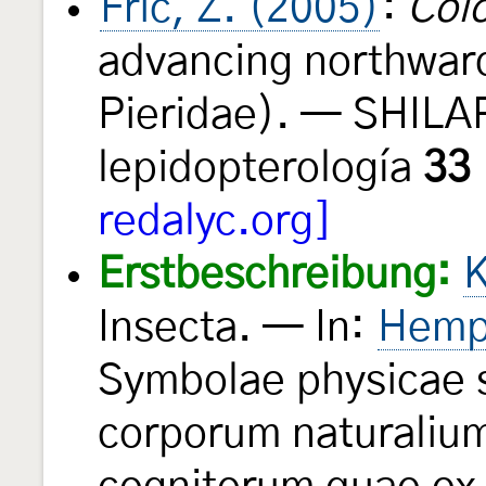
Fric, Z. (2005)
:
Col
advancing northward
Pieridae). — SHILA
lepidopterología
33
redalyc.org]
Erstbeschreibung:
K
Insecta. — In:
Hempi
Symbolae physicae s
corporum naturaliu