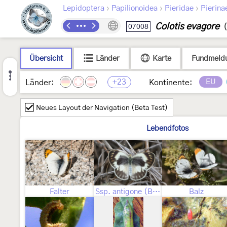
›
›
›
Lepidoptera
Papilionoidea
Pieridae
Pierina
Colotis evagore
07008
Übersicht
Länder
Karte
Fundmeld
+23
EU
Länder:
Kontinente:
Neues Layout der Navigation (Beta Test)
Lebendfotos
Falter
Ssp. antigone (Boisduval, [1836])
Balz