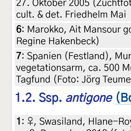
27. Oktober 2005 (Zuchtfot
cult. & det. Friedhelm Mai
6
:
Marokko, Ait Mansour gor
Regine Hakenbeck)
7
:
Spanien (Festland), Mur
vegetationsarm, ca. 500 M
Tagfund (Foto: Jörg Teume
1.2. Ssp.
antigone
(B
1
:
♀, Swasiland, Hlane-Roy