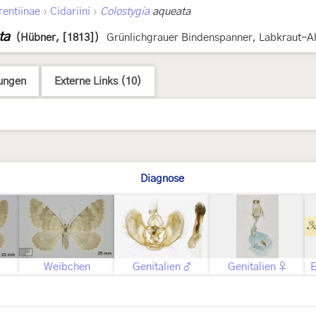
›
›
rentiinae
Cidariini
Colostygia
aqueata
ta
(Hübner, [1813])
Grünlichgrauer Bindenspanner, Labkraut-A
ungen
Externe Links (10)
Diagnose
Weibchen
Genitalien ♂
Genitalien ♀
E