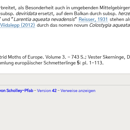
rbreitet, als Besonderheit auch in umgebenden Mittelgebirgen
h subsp.
deviridata
ersetzt, auf dem Balkan durch subsp.
herze
" und "
Larentia aqueata nevadensis
"
Reisser, 1931
stehen al
Viidalepp (2012)
durch das nomen novum
Colostygia aqueata
rid Moths of Europe. Volume 3. - 743 S.; Vester Skerninge, 
mmlung europäischer Schmetterlinge
5
: pl. 1-113.
von Scholley-Pfab
-
Version
42
-
Verweise anzeigen