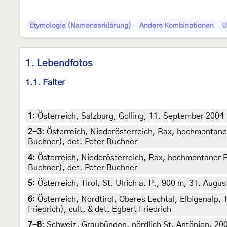
Etymologie (Namenserklärung)
Andere Kombinationen
U
1. Lebendfotos
1.1. Falter
1
:
Österreich, Salzburg, Golling, 11. September 2004 
2-3
:
Österreich, Niederösterreich, Rax, hochmontane
Buchner), det. Peter Buchner
4
:
Österreich, Niederösterreich, Rax, hochmontaner F
Buchner), det. Peter Buchner
5
:
Österreich, Tirol, St. Ulrich a. P., 900 m, 31. Augu
6
:
Österreich, Nordtirol, Oberes Lechtal, Elbigenalp,
Friedrich), cult. & det. Egbert Friedrich
7-8
:
Schweiz, Graubünden, nördlich St. Antönien, 2000