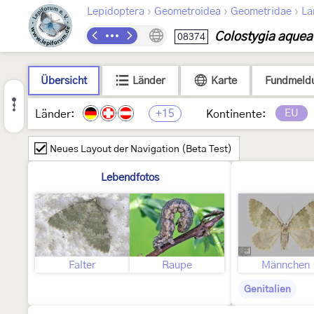
›
›
›
Lepidoptera
Geometroidea
Geometridae
La
Colostygia aquea
08374
Übersicht
Länder
Karte
Fundmeld
+15
EU
Länder:
Kontinente:
Neues Layout der Navigation (Beta Test)
Lebendfotos
Falter
Raupe
Männchen
Genitalien