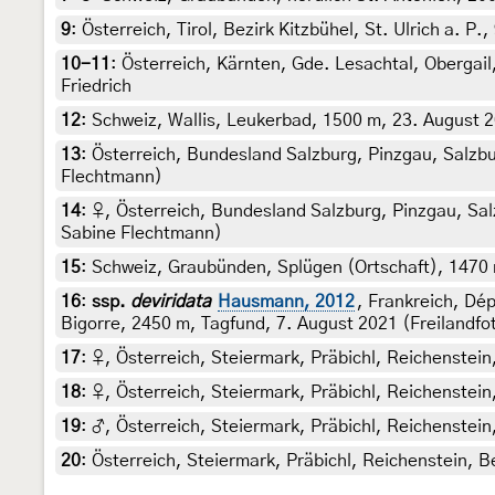
9
:
Österreich, Tirol, Bezirk Kitzbühel, St. Ulrich a. P
10-11
:
Österreich, Kärnten, Gde. Lesachtal, Obergail
Friedrich
12
:
Schweiz, Wallis, Leukerbad, 1500 m, 23. August 20
13
:
Österreich, Bundesland Salzburg, Pinzgau, Salzbu
Flechtmann)
14
:
♀, Österreich, Bundesland Salzburg, Pinzgau, Sal
Sabine Flechtmann)
15
:
Schweiz, Graubünden, Splügen (Ortschaft), 1470 m
16
:
ssp.
deviridata
Hausmann, 2012
, Frankreich, D
Bigorre, 2450 m, Tagfund, 7. August 2021 (Freilandfo
17
:
♀, Österreich, Steiermark, Präbichl, Reichenstein
18
:
♀, Österreich, Steiermark, Präbichl, Reichenstein
19
:
♂, Österreich, Steiermark, Präbichl, Reichenstein
20
:
Österreich, Steiermark, Präbichl, Reichenstein, B