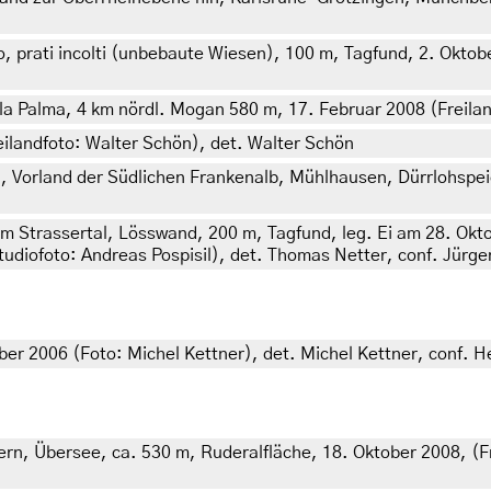
ano, prati incolti (unbebaute Wiesen), 100 m, Tagfund, 2. Okto
 la Palma, 4 km nördl. Mogan 580 m, 17. Februar 2008 (Freila
eilandfoto: Walter Schön), det. Walter Schön
 Vorland der Südlichen Frankenalb, Mühlhausen, Dürrlohspeic
 im Strassertal, Lösswand, 200 m, Tagfund, leg. Ei am 28. Ok
tudiofoto: Andreas Pospisil), det. Thomas Netter, conf. Jürg
ber 2006 (Foto: Michel Kettner), det. Michel Kettner, conf. H
n, Übersee, ca. 530 m, Ruderalfläche, 18. Oktober 2008, (Fre