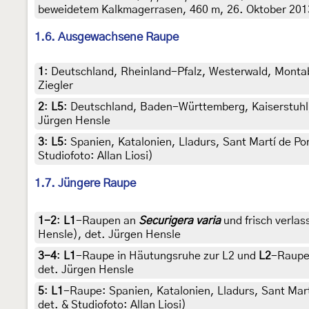
beweidetem Kalkmagerrasen, 460 m, 26. Oktober 2013
1.6. Ausgewachsene Raupe
1
:
Deutschland, Rheinland-Pfalz, Westerwald, Montab
Ziegler
2
:
L5
: Deutschland, Baden-Württemberg, Kaiserstuhl,
Jürgen Hensle
3
:
L5
: Spanien, Katalonien, Lladurs, Sant Martí de P
Studiofoto: Allan Liosi)
1.7. Jüngere Raupe
1-2
:
L1
-Raupen an
Securigera varia
und frisch verla
Hensle), det. Jürgen Hensle
3-4
:
L1
-Raupe in Häutungsruhe zur L2 und
L2
-Raupe:
det. Jürgen Hensle
5
:
L1
-Raupe: Spanien, Katalonien, Lladurs, Sant Mar
det. & Studiofoto: Allan Liosi)