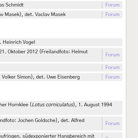
mas Schmidt
Forum
av Masek), det. Vaclav Masek
Forum
. Heinrich Vogel
1. Oktober 2012 (Freilandfoto: Helmut
Forum
Forum
: Volker Simon), det. Uwe Eisenberg
Forum
her Hornklee (
Lotus corniculatus
), 1. August 1994
landfoto: Jochen Goldsche), det. Alfred
Forum
fringen, südexponierter Hangbereich mit