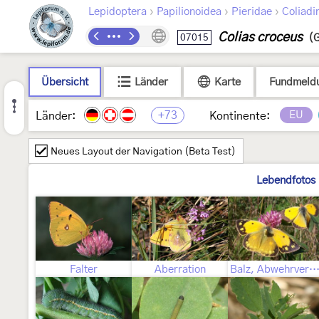
›
›
›
Lepidoptera
Papilionoidea
Pieridae
Coliadi
Colias croceus
07015
(G
Übersicht
Länder
Karte
Fundmeld
+73
EU
Länder:
Kontinente:
Neues Layout der Navigation (Beta Test)
Lebendfotos
Falter
Aberration
Balz, Abwehrverhalten des Weibch