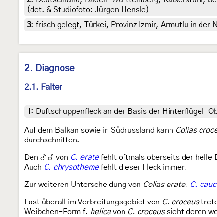
2
:
Deutschland, Baden-Württemberg, Kaiserstuhl, be
(det. & Studiofoto: Jürgen Hensle)
3
:
frisch gelegt, Türkei, Provinz Izmir, Armutlu in de
2. Diagnose
2.1. Falter
1
:
Duftschuppenfleck an der Basis der Hinterflügel-O
Auf dem Balkan sowie in Südrussland kann
Colias croc
durchschnitten.
Den ♂ ♂ von
C. erate
fehlt oftmals oberseits der helle
Auch
C. chrysotheme
fehlt dieser Fleck immer.
Zur weiteren Unterscheidung von
Colias erate
,
C. cauc
Fast überall im Verbreitungsgebiet von
C. croceus
tret
Weibchen-Form f.
helice
von
C. croceus
sieht deren w