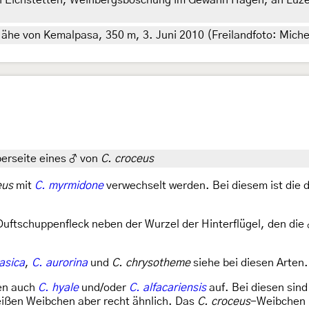
i Eichstetten, Weinbergsböschung im Gewann Hagen, an Luze
r Nähe von Kemalpasa, 350 m, 3. Juni 2010 (Freilandfoto: Miche
berseite eines ♂ von
C. croceus
eus
mit
C. myrmidone
verwechselt werden. Bei diesem ist die 
 Duftschuppenfleck neben der Wurzel der Hinterflügel, den di
asica
,
C. aurorina
und
C. chrysotheme
siehe bei diesen Arten.
en auch
C. hyale
und/oder
C. alfacariensis
auf. Bei diesen sind
eißen Weibchen aber recht ähnlich. Das
C. croceus
-Weibchen 