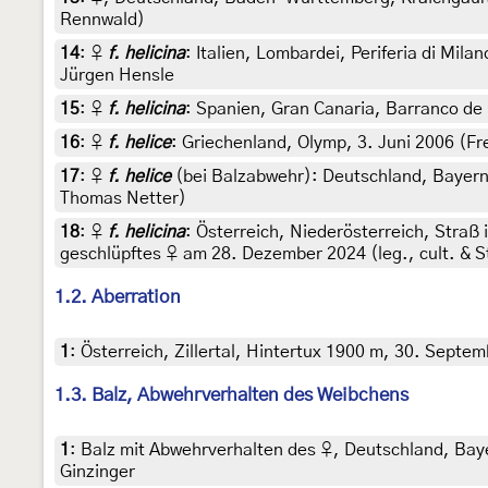
Rennwald)
14
:
♀
f. helicina
: Italien, Lombardei, Periferia di Mil
Jürgen Hensle
15
:
♀
f. helicina
: Spanien, Gran Canaria, Barranco de
16
:
♀
f. helice
: Griechenland, Olymp, 3. Juni 2006 (Fr
17
:
♀
f. helice
(bei Balzabwehr): Deutschland, Bayern,
Thomas Netter)
18
:
♀
f. helicina
: Österreich, Niederösterreich, Straß
geschlüpftes ♀ am 28. Dezember 2024 (leg., cult. & S
1.2. Aberration
1
:
Österreich, Zillertal, Hintertux 1900 m, 30. Septem
1.3. Balz, Abwehrverhalten des Weibchens
1
:
Balz mit Abwehrverhalten des ♀, Deutschland, Bayer
Ginzinger