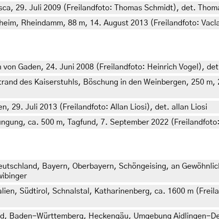
ca, 29. Juli 2009 (Freilandfoto: Thomas Schmidt), det. Tho
eim, Rheindamm, 88 m, 14. August 2013 (Freilandfoto: Vacl
von Gaden, 24. Juni 2008 (Freilandfoto: Heinrich Vogel), det
and des Kaiserstuhls, Böschung in den Weinbergen, 250 m, 2
29. Juli 2013 (Freilandfoto: Allan Liosi), det. allan Liosi
üngung, ca. 500 m, Tagfund, 7. September 2022 (Freilandfoto
eutschland, Bayern, Oberbayern, Schöngeising, an Gewöhnlic
wibinger
talien, Südtirol, Schnalstal, Katharinenberg, ca. 1600 m (Frei
nd, Baden-Württemberg, Heckengäu, Umgebung Aidlingen-Deu