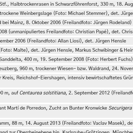
Stf., Halbtrockenrasen in Schwarzföhrenforst, 330 m, 18. Aug
, trockene Weinbergslage (Foto: Michael Stemmer), det. Jürg
 bei Mainz, 8. Oktober 2006 (Freilandfoto: Jürgen Rodeland)
2008 (unmanipuliertes Freilandfoto: Christian Papé), det. Chri
ember 2006 (Freilandfoto: Allan Liosi), det. Jürgen Hensle
(Foto: Malte), det. Jürgen Hensle, Markus Schwibinger & Hein
Sanddelta, 400 m, 19. September 2008 (Foto: Herbert Fuchs)
Kreuzberg, 960 m, trockener Wiesen- bzw. Waldrand, 24. Nov
Kreis, Reichshof-Eiershagen, intensiv bewirtschaftetes Grün
00 m, auf
Centaurea solstitiana
, 2. September 2012 (Freiland
Sant Martí de Porredon, Zucht an Bunter Kronwicke
Securigera 
mm, 88 m, 14. August 2013 (Freilandfoto: Vaclav Masek), de
nd zur Oberrheinebene hin, Karlsruhe-Grötzingen, Münchber