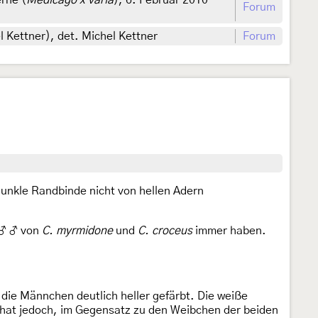
rne (
Medicago x varia
), 6. Februar 2010
Forum
l Kettner), det. Michel Kettner
Forum
dunkle Randbinde nicht von hellen Adern
e ♂ ♂ von
C. myrmidone
und
C. croceus
immer haben.
 die Männchen deutlich heller gefärbt. Die weiße
hat jedoch, im Gegensatz zu den Weibchen der beiden