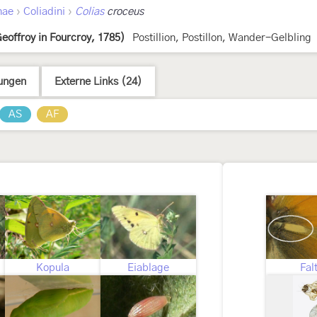
›
›
nae
Coliadini
Colias
croceus
eoffroy in Fourcroy, 1785)
Postillion, Postillon, Wander-Gelbling
ungen
Externe Links (24)
AS
AF
ens
Kopula
Eiablage
Fal