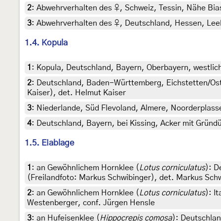
2
:
Abwehrverhalten des ♀, Schweiz, Tessin, Nähe Bias
3
:
Abwehrverhalten des ♀, Deutschland, Hessen, Leeh
1.4. Kopula
1
:
Kopula, Deutschland, Bayern, Oberbayern, westlich 
2
:
Deutschland, Baden-Württemberg, Eichstetten/Ostr
Kaiser), det. Helmut Kaiser
3
:
Niederlande, Süd Flevoland, Almere, Noorderplassen, 
4
:
Deutschland, Bayern, bei Kissing, Acker mit Gründ
1.5. Eiablage
1
:
an Gewöhnlichem Hornklee (
Lotus corniculatus
): D
(Freilandfoto: Markus Schwibinger), det. Markus Sch
2
:
an Gewöhnlichem Hornklee (
Lotus corniculatus
): I
Westenberger, conf. Jürgen Hensle
3
:
an Hufeisenklee (
Hippocrepis comosa
): Deutschla