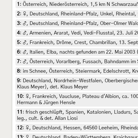
1
:
Österreich, Niederösterreich, 1,5 km N Schwarzau/
2
:
♀, Deutschland, Rheinland-Pfalz, Unkel, Rheintal
3
:
♂, Deutschland, Rheinland-Pfalz, Ober-Olmer Wald
4
:
♂, Armenien, Ararat, Vedi, Vedi-Flusstal, 23. Juli 
5
:
♂, Frankreich, Drôme, Crest, Chambrillan, 13. Sept
6
:
♂, Italien, Elba, nachts gefunden am 22. Mai 2003 
7
:
♂, Österreich, Vorarlberg, Fussach, Bahndamm im 
8
:
im Schnee, Österreich, Steiermark, Edelschrott, 
9
:
Deutschland, Nordrhein-Westfalen, Oberbergischer 
Klaus Meyer), det. Klaus Meyer
10
:
♀, Frankreich, Vaucluse, Plateau d'Albion, ca. 10
Hermann & Jürgen Hensle
11
:
frisch geschlüpft, Spanien, Katalonien, Lladurs, 
leg., cult. & det. Allan Liosi
12
:
♀, Deutschland, Hessen, 64560 Leeheim, Rheinda
13
:
♀, Deutschland, Baden-Württemberg, Kraichgaura