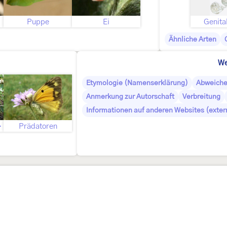
ld
Puppe
Ei
Genita
Ähnliche Arten
We
Etymologie (Namenserklärung)
Abweiche
Anmerkung zur Autorschaft
Verbreitung
Informationen auf anderen Websites (exter
anzen
Prädatoren