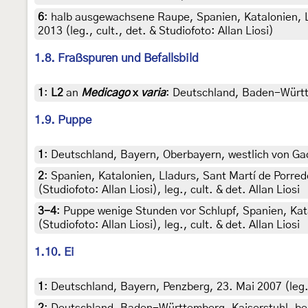
6
:
halb ausgewachsene Raupe, Spanien, Katalonien, L
2013 (leg., cult., det. & Studiofoto: Allan Liosi)
1.8. Fraßspuren und Befallsbild
1
:
L2
an
Medicago
x
varia
: Deutschland, Baden-Württ
1.9. Puppe
1
:
Deutschland, Bayern, Oberbayern, westlich von Gade
2
:
Spanien, Katalonien, Lladurs, Sant Martí de Porre
(Studiofoto: Allan Liosi), leg., cult. & det. Allan Liosi
3-4
:
Puppe wenige Stunden vor Schlupf, Spanien, Kat
(Studiofoto: Allan Liosi), leg., cult. & det. Allan Liosi
1.10. Ei
1
:
Deutschland, Bayern, Penzberg, 23. Mai 2007 (leg.