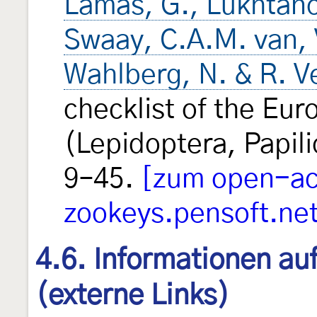
Lamas, G., Lukhtano
Swaay, C.A.M. van, V
Wahlberg, N. & R. V
checklist of the Eur
(Lepidoptera, Papi
9–45.
[zum open-acc
zookeys.pensoft.ne
4.6. Informationen au
(externe Links)