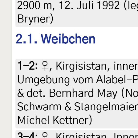
2900 m, 12. Juli 1992 (leg
Bryner)
2.1. Weibchen
1-2
:
♀, Kirgisistan, inne
Umgebung vom Alabel-Pas
& det. Bernhard May (No
Schwarm & Stangelmaier)
Michel Kettner)
3-4
:
♀, Kirgisistan, Inn