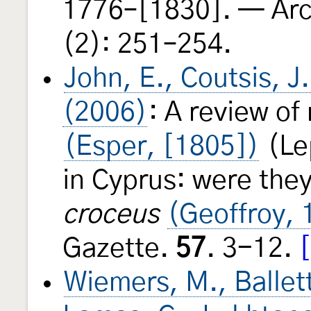
1776–[1830]. — Arch
(2): 251–254.
John, E., Coutsis, J
(2006)
: A review of
(Esper, [1805])
(Lep
in Cyprus: were they
croceus
(Geoffroy, 
Gazette.
57
. 3-12.
Wiemers, M., Balletto