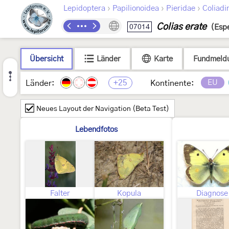
›
›
›
Lepidoptera
Papilionoidea
Pieridae
Coliadi
Colias erate
07014
(Esp
Übersicht
Länder
Karte
Fundmeld
+25
EU
Länder:
Kontinente:
Neues Layout der Navigation (Beta Test)
Lebendfotos
Falter
Kopula
Diagnose