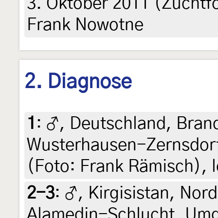
3. Oktober 2011 (Zuchtf
Frank Nowotne
2. Diagnose
1
:
♂, Deutschland, Brand
Wusterhausen-Zernsdorf
(Foto: Frank Rämisch), l
2-3
:
♂, Kirgisistan, Nor
Alamedin-Schlucht, Umg