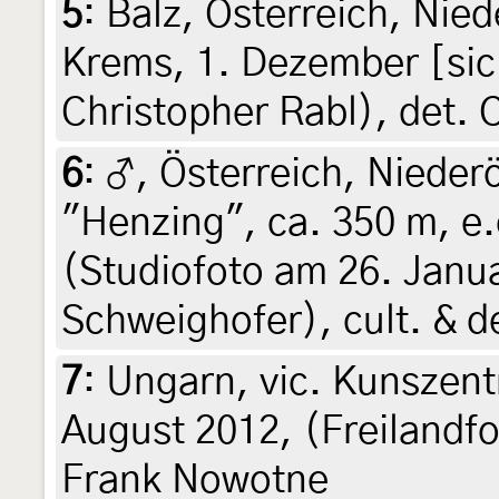
5
:
Balz, Österreich, Nied
Krems, 1. Dezember [sic
Christopher Rabl), det. 
6
:
♂, Österreich, Niederö
"Henzing", ca. 350 m, e.
(Studiofoto am 26. Janu
Schweighofer), cult. & 
7
:
Ungarn, vic. Kunszent
August 2012, (Freilandf
Frank Nowotne