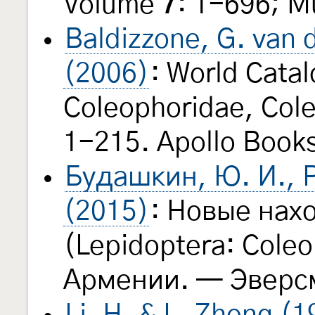
Volume
7
: 1-696; M
Baldizzone, G. van d
(2006)
: World Cata
Coleophoridae, Cole
1-215. Apollo Books
Будашкин, Ю. И., Р
(2015)
: Новые нах
(Lepidoptera: Coleo
Армении. — Эвер