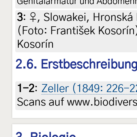
Genitalarmatur und Abdomenhü
3
:
♀, Slowakei, Hronská 
(Foto: František Kosorín)
Kosorín
2.6. Erstbeschreibun
1-2
:
Zeller (1849: 226-2
Scans auf www.biodiversi