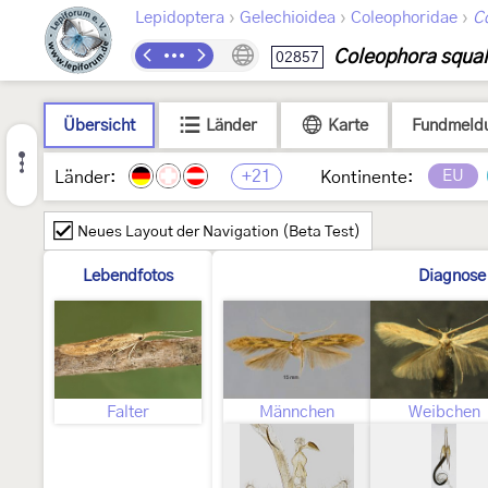
›
›
›
Lepidoptera
Gelechioidea
Coleophoridae
C
Coleophora squal
02857
Übersicht
Länder
Karte
Fundmeld
+21
EU
Länder:
Kontinente:
Neues Layout der Navigation (Beta Test)
Lebendfotos
Diagnose
Falter
Männchen
Weibchen