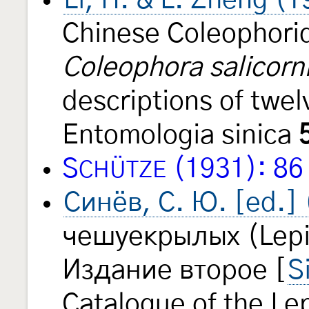
Li, H. & L. Zheng (
Chinese Coleophori
Coleophora salicorn
descriptions of twe
Entomologia sinica
S
(1931): 86
CHÜTZE
Синёв, С. Ю. [ed.]
чешуекрылых (Lepi
Издание второе [
S
Catalogue of the Le