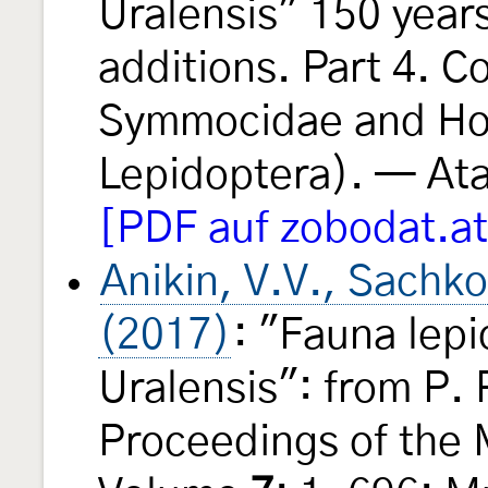
Uralensis" 150 year
additions. Part 4. C
Symmocidae and Hol
Lepidoptera). — At
[PDF auf zobodat.at
Anikin, V.V., Sachko
(2017)
: "Fauna lep
Uralensis": from P. 
Proceedings of the