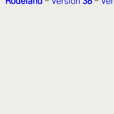
Rodeland
-
Version
38
-
Ver