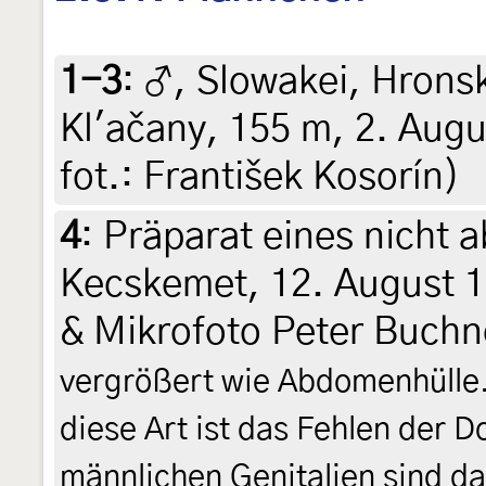
1-3
:
♂, Slowakei, Hrons
Kl'ačany, 155 m, 2. Augus
fot.: František Kosorín)
4
:
Präparat eines nicht 
Kecskemet, 12. August 1
& Mikrofoto Peter Buch
vergrößert wie Abdomenhülle.
diese Art ist das Fehlen der D
männlichen Genitalien sind da