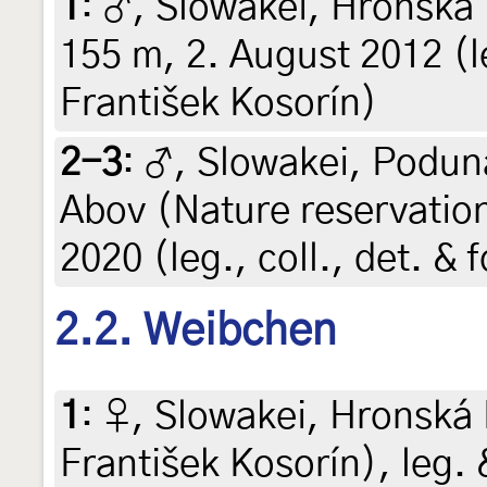
1
:
♂, Slowakei, Hronská 
155 m, 2. August 2012 (leg
František Kosorín)
2-3
:
♂, Slowakei, Podun
Abov (Nature reservatio
2020 (leg., coll., det. & 
2.2. Weibchen
1
:
♀, Slowakei, Hronská 
František Kosorín), leg. 