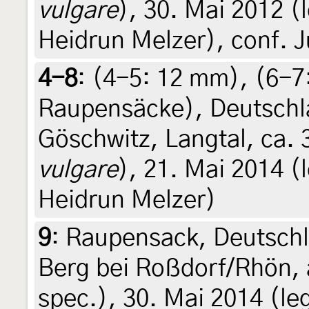
vulgare
), 30. Mai 2012 (l
Heidrun Melzer), conf. J
4-8
: (4-5:
12 mm
), (6-7
Raupensäcke
),
Deutschl
Göschwitz, Langtal, ca. 
vulgare
), 21. Mai 2014 (l
Heidrun Melzer)
9
:
Raupensack, Deutschl
Berg bei Roßdorf/Rhön, 
spec.), 30. Mai 2014 (leg