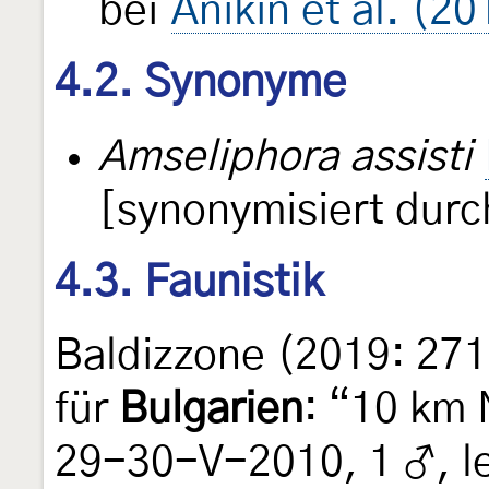
bei
Anikin et al. (20
4.2. Synonyme
Amseliphora assisti
[synonymisiert dur
4.3. Faunistik
Baldizzone (2019: 271
für
Bulgarien
: “10 km 
29-30-V-2010, 1 ♂, le