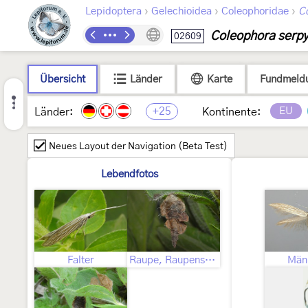
›
›
›
Lepidoptera
Gelechioidea
Coleophoridae
C
Coleophora serpy
02609
Übersicht
Länder
Karte
Fundmeld
+25
EU
Länder:
Kontinente:
Neues Layout der Navigation (Beta Test)
Lebendfotos
Falter
Raupe, Raupensack
Män