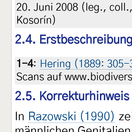
20. Juni 2008 (leg., coll.
Kosorín)
2.4. Erstbeschreibun
1-4
:
Hering (1889: 305-
Scans auf www.biodiversi
2.5. Korrekturhinweis
In
Razowski (1990)
ze
männlichen Genitalie