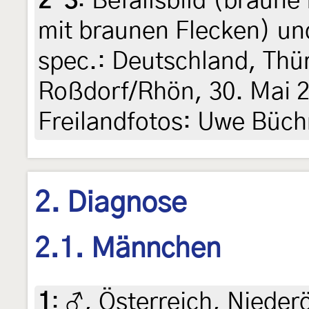
2-3
:
Befallsbild (braune
mit braunen Flecken) u
spec.: Deutschland, Thür
Roßdorf/Rhön, 30. Mai 20
Freilandfotos: Uwe Büch
2. Diagnose
2.1. Männchen
1
:
♂, Österreich, Nieder