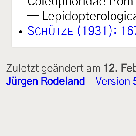
Coleophoridae from 
— Lepidopterologic
S
(1931): 16
CHÜTZE
Zuletzt geändert am
12. Fe
Jürgen Rodeland
-
Version