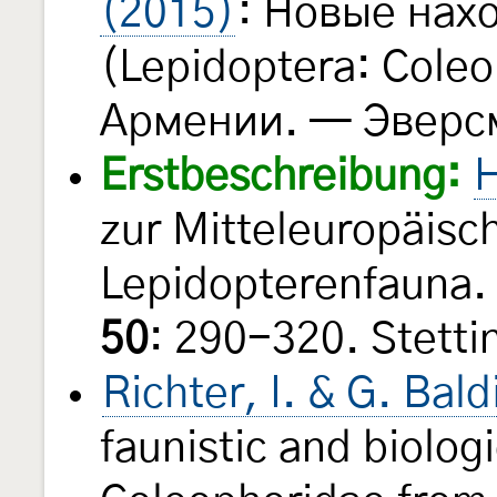
(2015)
: Новые нах
(Lepidoptera: Coleo
Армении. — Эвер
Erstbeschreibung:
H
zur Mitteleuropäisc
Lepidopterenfauna.
50
: 290-320. Stetti
Richter, I. & G. Bal
faunistic and biolog