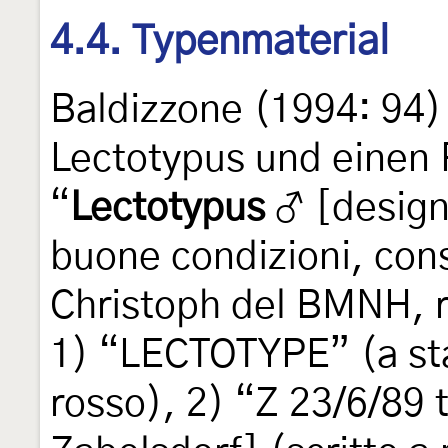
4.4. Typenmaterial
Baldizzone (1994: 94)
Lectotypus und einen 
“
Lectotypus
♂ [designa
buone condizioni, cons
Christoph del BMNH, re
1) “LECTOTYPE” (a sta
rosso), 2) “Z 23/6/89 