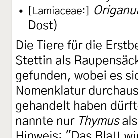
Origanu
[Lamiaceae:]
Dost)
Die Tiere für die Erst
Stettin als Raupensäc
gefunden, wobei es si
Nomenklatur durchau
gehandelt haben dürf
nannte nur
Thymus
als
Hinweis: "Das Blatt w