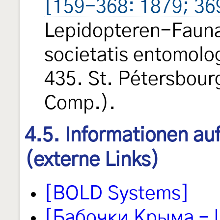
[159-368: 1879; 36
Lepidopteren-Fauna
societatis entomolo
435. St. Pétersbour
Comp.).
4.5. Informationen au
(externe Links)
[BOLD Systems]
[Бабочки Крыма – L