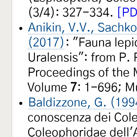
(3/4): 327-334.
[PD
Anikin, V.V., Sachko
(2017)
: "Fauna lep
Uralensis": from P. 
Proceedings of the
Volume
7
: 1-696; M
Baldizzone, G. (199
conoscenza dei Col
Coleophoridae dell'