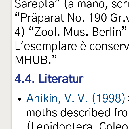
Sarepta” (a mano, scri
“Präparat No. 190 Gr.
4) “Zool. Mus. Berlin”
L'esemplare è conserva
MHUB.”
4.4. Literatur
Anikin, V. V. (1998)
moths described fro
(Lepidoptera, Coleo