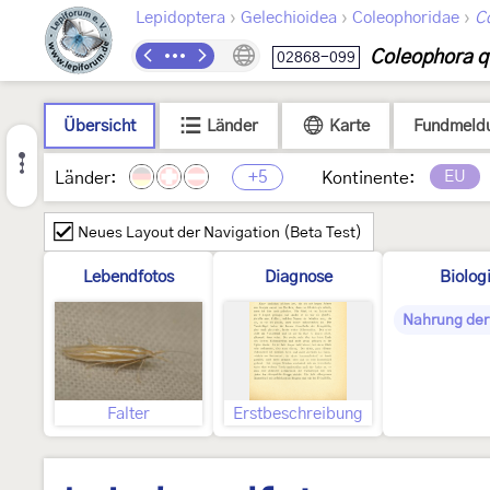
›
›
›
Lepidoptera
Gelechioidea
Coleophoridae
C
Coleophora qu
02868-099
Übersicht
Länder
Karte
Fundmeld
+5
EU
Länder:
Kontinente:
Neues Layout der Navigation (Beta Test)
Lebendfotos
Diagnose
Biolog
Nahrung der
Falter
Erstbeschreibung