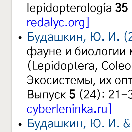
lepidopterología
35
redalyc.org]
Будашкин, Ю. И. (
фауне и биологии
(Lepidoptera, Cole
Экосистемы, их оп
Выпуск
5
(24): 21-
cyberleninka.ru]
Будашкин, Ю. И. & 