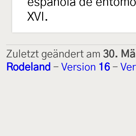
española de entomo
XVI.
Zuletzt geändert am
30. Mä
Rodeland
-
Version
16
-
Ver