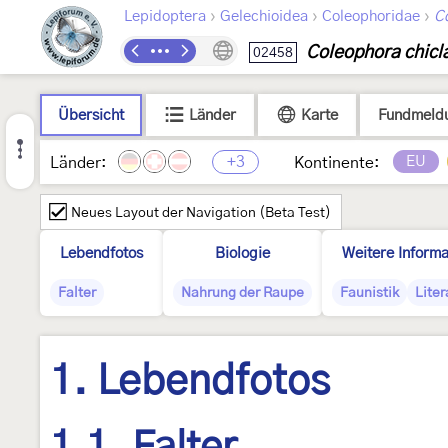
›
›
›
Lepidoptera
Gelechioidea
Coleophoridae
C
Coleophora chicl
02458
Übersicht
Länder
Karte
Fundmeld
+3
EU
Länder:
Kontinente:
Neues Layout der Navigation (Beta Test)
Lebendfotos
Biologie
Weitere Informa
Falter
Nahrung der Raupe
Faunistik
Liter
1. Lebendfotos