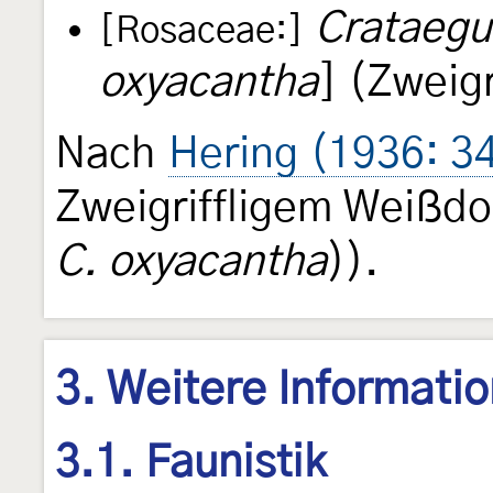
Crataegu
[Rosaceae:]
oxyacantha
] (Zweigr
Nach
Hering (1936: 3
Zweigriffligem Weißdo
C. oxyacantha
)).
3. Weitere Informati
3.1. Faunistik