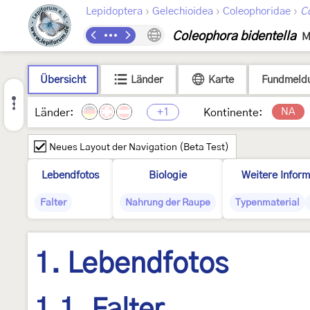
›
›
›
Lepidoptera
Gelechioidea
Coleophoridae
C
Coleophora bidentella
M
Übersicht
Länder
Karte
Fundmeld
+1
NA
Länder:
Kontinente:
Neues Layout der Navigation (Beta Test)
Lebendfotos
Biologie
Weitere Inform
Falter
Nahrung der Raupe
Typenmaterial
1. Lebendfotos