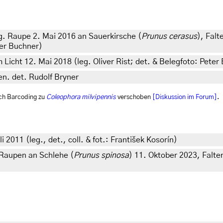
eg. Raupe 2. Mai 2016 an Sauerkirsche (
Prunus cerasus
), Falt
ter Buchner)
 Licht 12. Mai 2018 (leg. Oliver Rist; det. & Belegfoto: Peter
en. det. Rudolf Bryner
ch Barcoding zu
Coleophora milvipennis
verschoben
[Diskussion im Forum]
.
 2011 (leg., det., coll. & fot.: František Kosorín)
Raupen an Schlehe (
Prunus spinosa
) 11. Oktober 2023, Falter