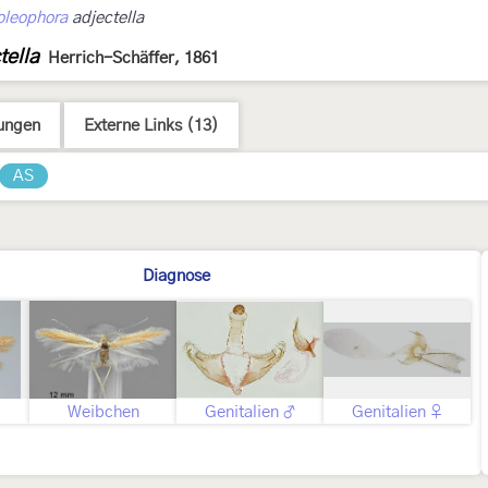
oleophora
adjectella
tella
Herrich-Schäffer, 1861
ungen
Externe Links (13)
AS
Diagnose
Weibchen
Genitalien ♂
Genitalien ♀