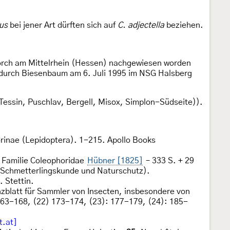
us
bei jener Art dürften sich auf
C. adjectella
beziehen.
orch am Mittelrhein (Hessen) nachgewiesen worden
 durch Biesenbaum am 6. Juli 1995 im NSG Halsberg
(Tessin, Puschlav, Bergell, Misox, Simplon-Südseite)).
rinae (Lepidoptera). 1-215. Apollo Books
 Familie Coleophoridae
Hübner [1825]
– 333 S. + 29
r Schmetterlingskunde und Naturschutz).
. Stettin.
zblatt für Sammler von Insecten, insbesondere von
163-168, (22) 173-174, (23): 177-179, (24): 185-
t.at]