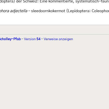
idoptera) der Schweiz: Eine kommentierte, systematisch-faun
hora adjectella
– sleedoornkokermot (Lepidoptera: Coleophor
Scholley-Pfab
-
Version
54
-
Verweise anzeigen
r 2002 von
Walter Schön
(
www.schmetterling-raupe.de
) als "Forum Sc
zember 2004 von
Erwin Rennwald
(fachliche Supervision) und
Jürgen R
06 wird es vom gemeinnützigen
Lepiforum e.V.
getragen.