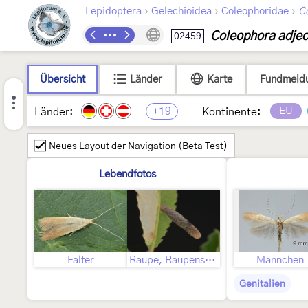
›
›
›
Lepidoptera
Gelechioidea
Coleophoridae
C
Coleophora adjec
02459
Übersicht
Länder
Karte
Fundmeld
+19
EU
Länder:
Kontinente:
Neues Layout der Navigation (Beta Test)
Lebendfotos
Falter
Raupe, Raupensack
Männchen
Genitalien