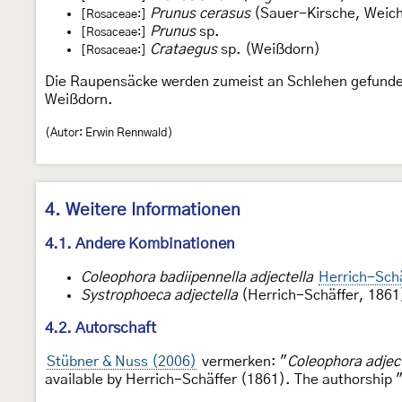
Prunus cerasus
(Sauer-Kirsche, Weich
[Rosaceae:]
Prunus
sp.
[Rosaceae:]
Crataegus
sp. (Weißdorn)
[Rosaceae:]
Die Raupensäcke werden zumeist an Schlehen gefunden
Weißdorn.
(Autor: Erwin Rennwald)
4. Weitere Informationen
4.1. Andere Kombinationen
Coleophora badiipennella adjectella
Herrich-Schä
Systrophoeca adjectella
(Herrich-Schäffer, 1861
4.2. Autorschaft
Stübner & Nuss (2006)
vermerken: "
Coleophora adject
available by Herrich-Schäffer (1861). The authorship "