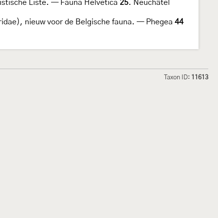
istische Liste. — Fauna Helvetica
25
. Neuchâtel
idae), nieuw voor de Belgische fauna. — Phegea
44
Taxon ID:
11613
hmetterlinge und
Lepiforum e.V.
odeland
Impressum
Datenschutzerklärung