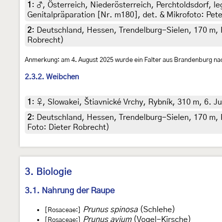
1
:
♂, Österreich, Niederösterreich, Perchtoldsdorf, l
Genitalpräparation [Nr. m180], det. & Mikrofoto: Pet
2
:
Deutschland, Hessen, Trendelburg-Sielen, 170 m, 
Robrecht)
Anmerkung: am 4. August 2025 wurde ein Falter aus Brandenburg na
2.3.2. Weibchen
1
:
♀, Slowakei, Štiavnické Vrchy, Rybník, 310 m, 6. Juli
2
:
Deutschland, Hessen, Trendelburg-Sielen, 170 m, 
Foto: Dieter Robrecht)
3. Biologie
3.1. Nahrung der Raupe
Prunus spinosa
(Schlehe)
[Rosaceae:]
Prunus avium
(Vogel-Kirsche)
[Rosaceae:]