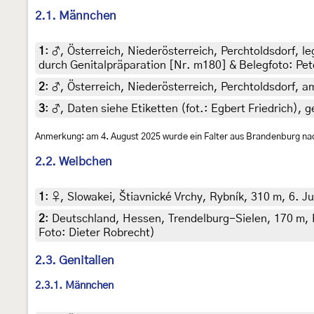
2.1. Männchen
1
:
♂, Österreich, Niederösterreich, Perchtoldsdorf, l
durch Genitalpräparation [Nr. m180] & Belegfoto: Pe
2
:
♂, Österreich, Niederösterreich, Perchtoldsdorf, am
3
:
♂, Daten siehe Etiketten (fot.: Egbert Friedrich), g
Anmerkung: am 4. August 2025 wurde ein Falter aus Brandenburg na
2.2. Weibchen
1
:
♀, Slowakei, Štiavnické Vrchy, Rybník, 310 m, 6. Juli
2
:
Deutschland, Hessen, Trendelburg-Sielen, 170 m, 
Foto: Dieter Robrecht)
2.3. Genitalien
2.3.1. Männchen