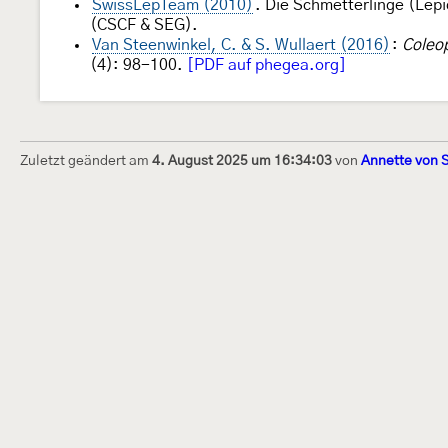
SwissLepTeam (2010)
. Die Schmetterlinge (Lep
(CSCF & SEG).
Van Steenwinkel, C. & S. Wullaert (2016)
:
Coleop
(4): 98-100.
[PDF auf phegea.org]
Zuletzt geändert am
4. August 2025 um 16:34:03
von
Annette von 
Dieses Internetportal wurde am 16. Septembe
Raupen bestimmen" gegründet und am 23. De
(technische Betreuung) übernommen. Seit 20