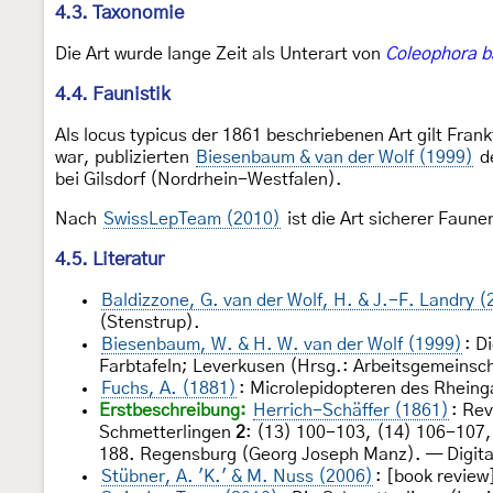
4.3. Taxonomie
Die Art wurde lange Zeit als Unterart von
Coleophora b
4.4. Faunistik
Als locus typicus der 1861 beschriebenen Art gilt Fra
war, publizierten
Biesenbaum & van der Wolf (1999)
de
bei Gilsdorf (Nordrhein-Westfalen).
Nach
SwissLepTeam (2010)
ist die Art sicherer Faun
4.5. Literatur
Baldizzone, G. van der Wolf, H. & J.-F. Landry (
(Stenstrup).
Biesenbaum, W. & H. W. van der Wolf (1999)
: D
Farbtafeln; Leverkusen (Hrsg.: Arbeitsgemeinsch
Fuchs, A. (1881)
: Microlepidopteren des Rheing
Erstbeschreibung:
Herrich-Schäffer (1861)
: Re
Schmetterlingen
2
: (13) 100-103, (14) 106-107,
188. Regensburg (Georg Joseph Manz). — Digital
Stübner, A. 'K.' & M. Nuss (2006)
: [book review