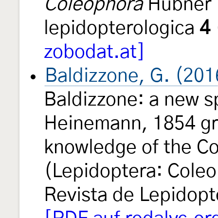
Coleophora
Hübner (
lepidopterologica
4
zobodat.at]
Baldizzone, G. (201
Baldizzone: a new s
Heinemann, 1854 gro
knowledge of the C
(Lepidoptera: Cole
Revista de Lepidopt