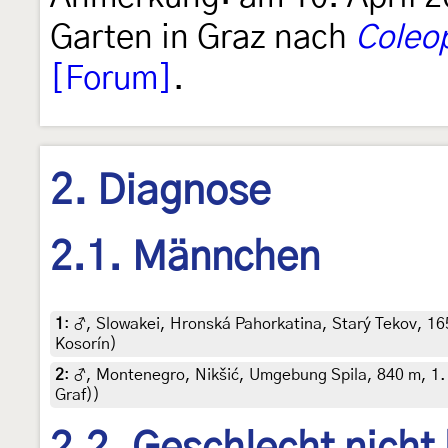
Garten in Graz nach
Coleo
[Forum]
.
2. Diagnose
2.1. Männchen
1
:
♂, Slowakei, Hronská Pahorkatina, Starý Tekov, 165 m
Kosorín)
2
:
♂, Montenegro, Nikšić, Umgebung Spila, 840 m, 1. Ju
Graf))