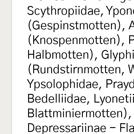
Scythropiidae, Ypo
(Gespinstmotten), A
(Knospenmotten), Pl
Halbmotten), Glyphi
(Rundstirnmotten, 
Ypsolophidae, Prayd
Bedelliidae, Lyonet
Blattminiermotten),
Depressariinae - Fl