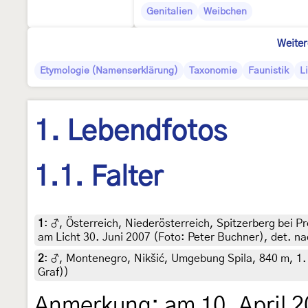
Genitalien
Weibchen
Weiter
Etymologie (Namenserklärung)
Taxonomie
Faunistik
L
1. Lebendfotos
1.1. Falter
1
:
♂, Österreich, Niederösterreich, Spitzerberg bei 
am Licht 30. Juni 2007 (Foto: Peter Buchner), det. n
2
:
♂, Montenegro, Nikšić, Umgebung Spila, 840 m, 1. Ju
Graf))
Anmerkung: am 10. April 2