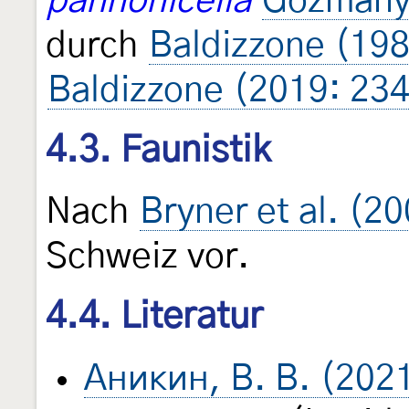
pannonicella
Gozmany
durch
Baldizzone (198
Baldizzone (2019: 234
4.3. Faunistik
Nach
Bryner et al. (2
Schweiz vor.
4.4. Literatur
Аникин, В. В. (202