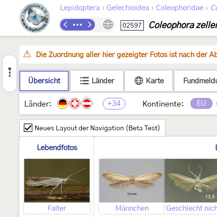
›
›
›
Lepidoptera
Gelechioidea
Coleophoridae
C
Coleophora zeller
02597
Die Zuordnung aller hier gezeigter Fotos ist nach der 
Übersicht
Länder
Karte
Fundmeld
+34
EU
Länder:
Kontinente:
Neues Layout der Navigation (Beta Test)
Lebendfotos
Falter
Männchen