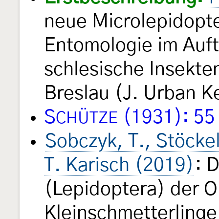
neue Microlepidopter
Entomologie im Auft
schlesische Insekt
Breslau (J. Urban K
S
(1931): 55
CHÜTZE
Sobczyk, T., Stöckel,
T. Karisch (2019)
: 
(Lepidoptera) der Ob
Kleinschmetterlinge 