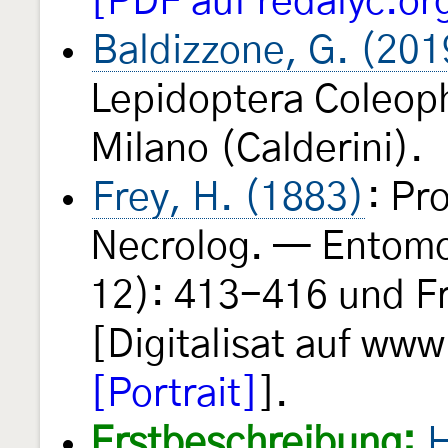
[PDF auf redalyc.or
Baldizzone, G. (201
Lepidoptera Coleoph
Milano (Calderini).
Frey, H. (1883)
: Pr
Necrolog. — Entomo
12): 413-416 und Fro
[Digitalisat auf www
[Portrait]
].
Erstbeschreibung:
H