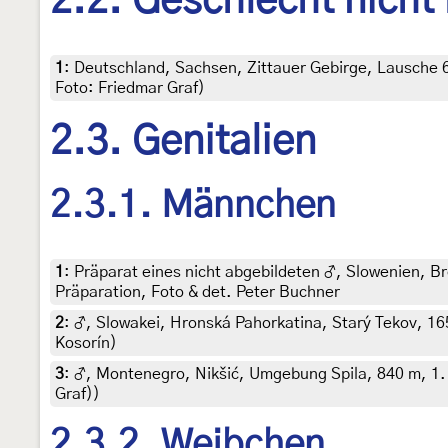
2.2. Geschlecht nicht
1
:
Deutschland, Sachsen, Zittauer Gebirge, Lausche 630
Foto: Friedmar Graf)
2.3. Genitalien
2.3.1. Männchen
1
:
Präparat eines nicht abgebildeten ♂, Slowenien, Br
Präparation, Foto & det. Peter Buchner
2
:
♂, Slowakei, Hronská Pahorkatina, Starý Tekov, 165 m
Kosorín)
3
:
♂, Montenegro, Nikšić, Umgebung Spila, 840 m, 1. Ju
Graf))
2.3.2. Weibchen