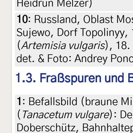
Heidrun Melzer)
10
:
Russland, Oblast Mo
Sujewo, Dorf Topolinyy,
(
Artemisia vulgaris
), 18.
det. & Foto: Andrey Pon
1.3. Fraßspuren und B
1
:
Befallsbild (braune M
(
Tanacetum vulgare
): D
Doberschütz, Bahnhaltep