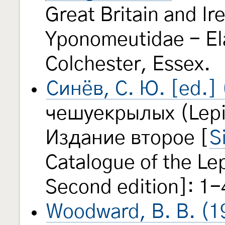
Great Britain and Ir
Yponomeutidae - Ela
Colchester, Essex.
Синёв, С. Ю. [ed.]
чешуекрылых (Lepi
Издание второе [
S
Catalogue of the Le
Second edition]: 1-
Woodward, B. B. (1