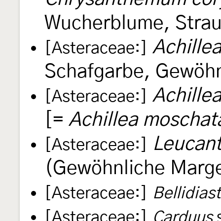
Wucherblume, Strau
Achillea
[Asteraceae:]
Schafgarbe, Gewöhn
Achille
[Asteraceae:]
[=
Achillea moschat
Leucan
[Asteraceae:]
(Gewöhnliche Marge
[Asteraceae:]
Bellidias
[Asteraceae:]
Carduus
s