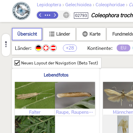
›
›
›
Lepidoptera
Gelechioidea
Coleophoridae
C
Coleophora trochi
02793
Übersicht
Länder
Karte
Fundmeld
+28
EU
Länder:
Kontinente:
Neues Layout der Navigation (Beta Test)
Lebendfotos
Falter
Raupe, Raupensack
Männche