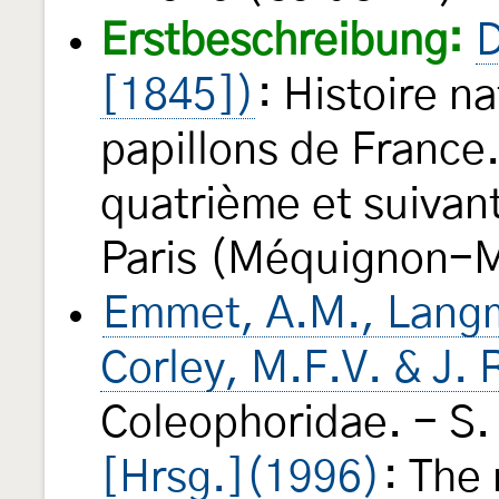
Erstbeschreibung:
D
[1845])
: Histoire n
papillons de Franc
quatrième et suivant
Paris (Méquignon-M
Emmet, A.M., Langma
Corley, M.F.V. & J.
Coleophoridae. - S.
[Hrsg.](1996)
: The