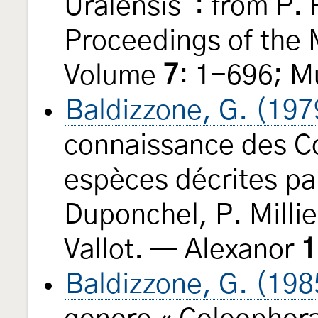
Uralensis": from P. 
Proceedings of the
Volume
7
: 1-696; M
Baldizzone, G. (197
connaissance des Co
espèces décrites par
Duponchel, P. Millie
Vallot. — Alexanor
1
Baldizzone, G. (198