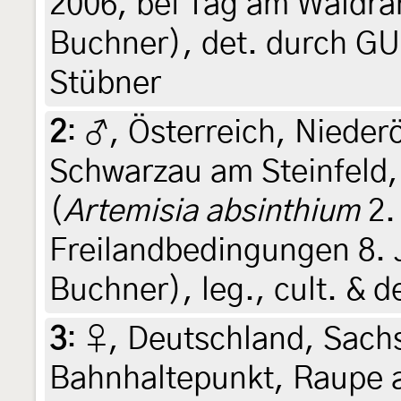
2006, bei Tag am Waldran
Buchner), det. durch GU
Stübner
2
:
♂, Österreich, Nieder
Schwarzau am Steinfeld
(
Artemisia absinthium
2.
Freilandbedingungen 8. 
Buchner), leg., cult. & 
3
:
♀, Deutschland, Sach
Bahnhaltepunkt, Raupe a