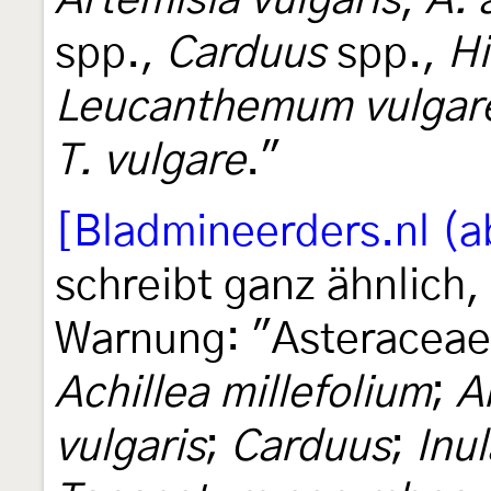
Artemisia vulgaris
,
A. 
spp.,
Carduus
spp.,
Hi
Leucanthemum vulgar
T. vulgare
."
[Bladmineerders.nl (ab
schreibt ganz ähnlich,
Warnung: "Asteraceae,
Achillea millefolium
;
A
vulgaris
;
Carduus
;
Inul