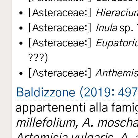
[Asteraceae:]
Hieraciu
[Asteraceae:]
Inula
sp. 
[Asteraceae:]
Eupatori
???)
[Asteraceae:]
Anthemis
Baldizzone (2019: 497
appartenenti alla fami
millefolium
,
A. moscha