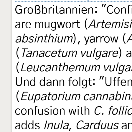
Großbritannien: "Confi
are mugwort (
Artemisi
absinthium
), yarrow (
A
(
Tanacetum vulgare
) 
(
Leucanthemum vulga
Und dann folgt: "Uff
(
Eupatorium cannabi
confusion with
C. folli
adds
Inula
,
Carduus
a