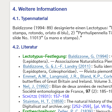
4. Weitere Informationen
4.1. Typenmaterial
Baldizzone (1994: 89) designierte einen Lectotypus: “
stampa, rotondo, orlato di blu), 2) “Pyrrhulipennella 
slide No. 11013” (a mano e stampa).”
4.2. Literatur
Lectotypus-Festlegung:
Baldizzone, G. (1994)
:
(Lepidoptera). — Associazione Naturalistica P
Baldizzone, G. & J.-F. Landry (2011)
: Sulla iden
(Lepidoptera, Coleophoridae). — Rivista piemont
Emmet, A.M., Langmaid, J.R., Bland, K.P., Corl
butterflies of Great Britain and Ireland. Volume 
Nel, J. (1992)
: Bilan de deux années de recherc
Société entomologique de France,
97
(2): 185-1
S
(1931): 157-158
CHÜTZE
Stainton, H. T. (1859)
: The natural history of th
Digitalisat auf archive.org:
[252-259]
,
[pl. VII fig
Erstbeschreibung:
Zeller, P. C. (1839)
: Versuch