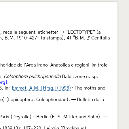
 reca le seguenti etichette: 1) “LECTOTYPE” (a
tion, B.M. 1910-427” (a stampa), 4) “B.M. ♂ Genitalia
oridae dell'Area Irano-Anatolica e regioni limitrofe
di
Coleophora pulchripennella
Baldizzone n. sp.
org]
.
8. In:
Emmet, A.M. [Hrsg.](1996)
: The moths and
e) (Lepidoptera, Coleophoridae). — Bulletin de la
 Paris (Deyrolle) – Berlin (E. S. Mittler und Sohn). —
n 1839 (3): 167-220. Leipzig (Brockhaus).