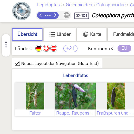
›
›
›
Lepidoptera
Gelechioidea
Coleophoridae
C
Coleophora pyrrh
02601
Übersicht
Länder
Karte
Fundmeld
+21
EU
Länder:
Kontinente:
Neues Layout der Navigation (Beta Test)
Lebendfotos
Falter
Raupe, Raupensack
Fraßspuren und Befallsbi