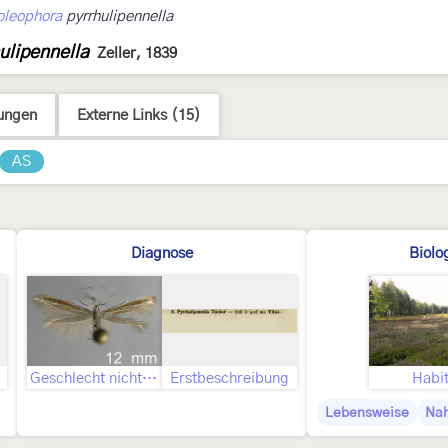
oleophora
pyrrhulipennella
ulipennella
Zeller, 1839
ungen
Externe Links (15)
AS
Diagnose
Biolo
ld
Geschlecht nicht bestimmt
Erstbeschreibung
Habit
Lebensweise
Nah