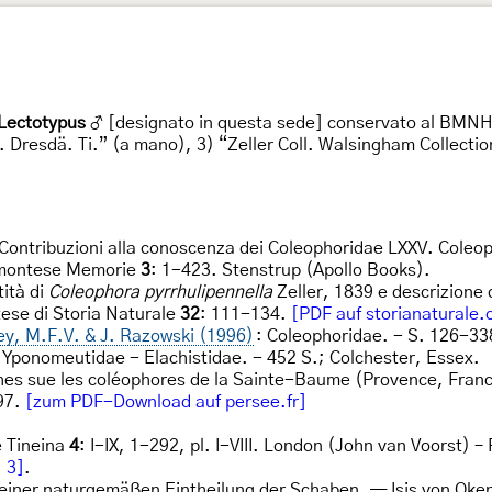
Lectotypus
♂ [designato in questa sede] conservato al BMNH,
Ti. Dresdä. Ti.” (a mano), 3) “Zeller Coll. Walsingham Collec
 Contribuzioni alla conoscenza dei Coleophoridae LXXV. Coleoph
iemontese Memorie
3
: 1-423. Stenstrup (Apollo Books).
tità di
Coleophora pyrrhulipennella
Zeller, 1839 e descrizione 
ese di Storia Naturale
32
: 111-134.
[PDF auf storianaturale.
ey, M.F.V. & J. Razowski (1996)
: Coleophoridae. - S. 126-33
3. Yponomeutidae - Elachistidae. - 452 S.; Colchester, Essex.
hes sue les coléophores de la Sainte-Baume (Provence, Franc
97.
[zum PDF-Download auf persee.fr]
e Tineina
4
: I-IX, 1-292, pl. I-VIII. London (John van Voorst) –
. 3]
.
 einer naturgemäßen Eintheilung der Schaben. — Isis von Oke