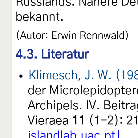
Russlands. Nähere Deta
bekannt.
(Autor: Erwin Rennwald)
4.3. Literatur
Klimesch, J. W. (19
der Microlepidopte
Archipels. IV. Beit
Vieraea
11
(1-2): 2
islandlab.uac.pt]