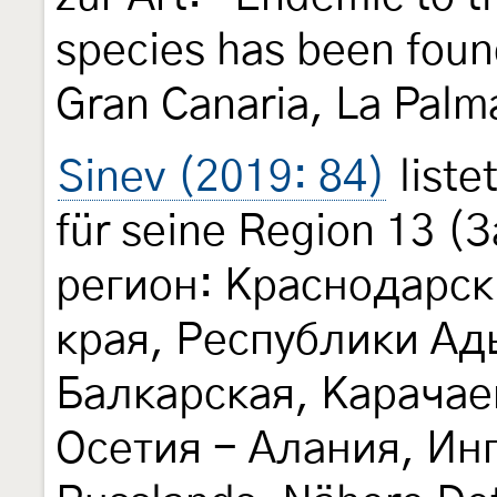
species has been foun
Gran Canaria, La Palm
Sinev (2019: 84)
liste
für seine Region 13 
регион: Краснодарск
края, Республики Ад
Балкарская, Карачае
Осетия - Алания, Ин