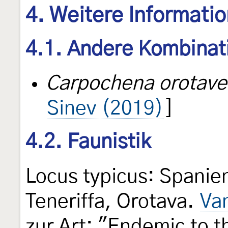
4. Weitere Informati
4.1. Andere Kombinat
Carpochena orotave
Sinev (2019)
]
4.2. Faunistik
Locus typicus: Spanien
Teneriffa, Orotava.
Va
zur Art: "Endemic to t