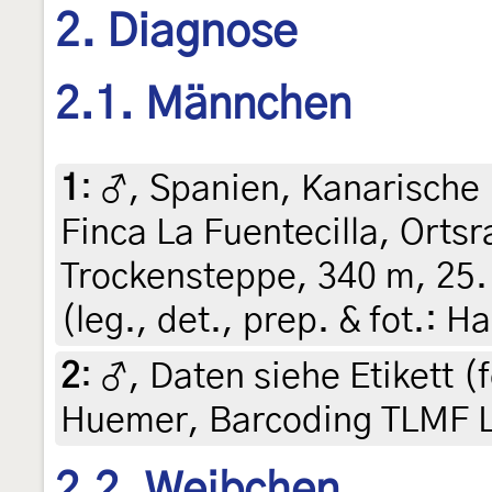
2. Diagnose
2.1. Männchen
1
:
♂, Spanien, Kanarische 
Finca La Fuentecilla, Ortsr
Trockensteppe, 340 m, 25.
(leg., det., prep. & fot.: 
2
:
♂, Daten siehe Etikett (f
Huemer, Barcoding TLMF 
2.2. Weibchen