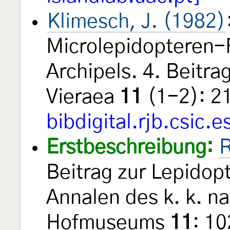
Klimesch, J. (1982)
Microlepidopteren-
Archipels. 4. Beitr
Vieraea
11
(1-2): 2
bibdigital.rjb.csic.e
Erstbeschreibung:
R
Beitrag zur Lepidop
Annalen des k. k. na
Hofmuseums
11
: 10