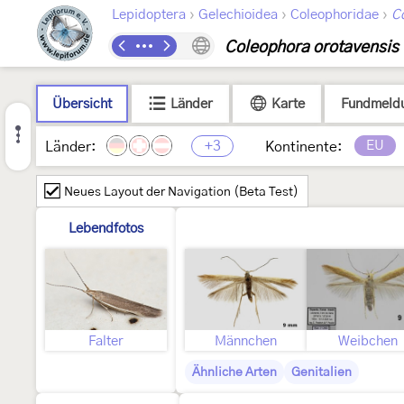
›
›
›
Lepidoptera
Gelechioidea
Coleophoridae
C
Coleophora orotavensis
Übersicht
Länder
Karte
Fundmeld
+3
EU
Länder:
Kontinente:
Neues Layout der Navigation (Beta Test)
Lebendfotos
Falter
Männchen
Weibchen
Ähnliche Arten
Genitalien