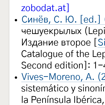
zobodat.at]
Синёв, С. Ю. [ed.]
чешуекрылых (Lepi
Издание второе [
S
Catalogue of the Le
Second edition]: 1-
Vives-Moreno, A. (
sistemático y sinon
la Península Ibérica