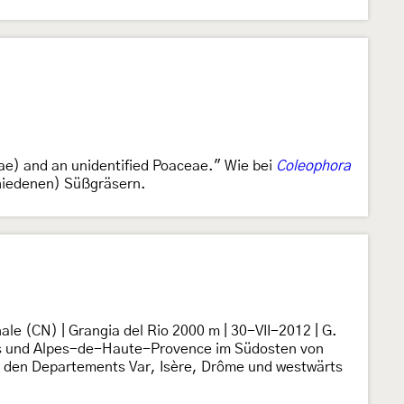
e) and an unidentified Poaceae." Wie bei
Coleophora
chiedenen) Süßgräsern.
le (CN) | Grangia del Rio 2000 m | 30-VII-2012 | G.
mes und Alpes-de-Haute-Provence im Südosten von
 in den Departements Var, Isère, Drôme und westwärts