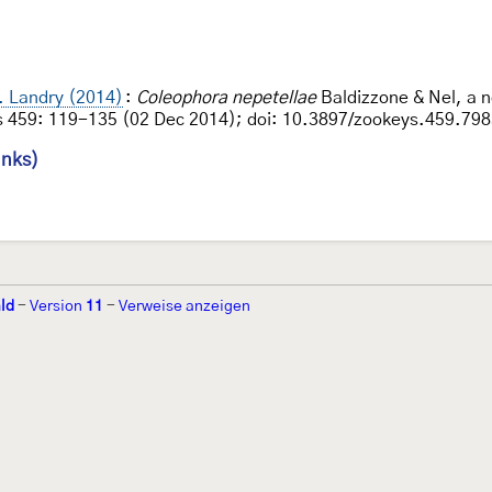
F. Landry (2014)
:
Coleophora nepetellae
Baldizzone & Nel, a n
s 459: 119-135 (02 Dec 2014); doi: 10.3897/zookeys.459.79
inks)
ld
-
Version
11
-
Verweise anzeigen