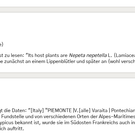
e)
st zu lesen: "Its host plants are
Nepeta nepetella
L. (Lamiacea
pe zunächst an einem Lippenblütler und später an (wohl vers
die Daten: "[Italy] “PIEMONTE |V.[alle] Varaita | Pontechiana
n Fundstelle und von verschiedenen Orten der Alpes-Mariti
 typicus bekannt ist, wurde sie im Südosten Frankreichs auch
h auftritt.