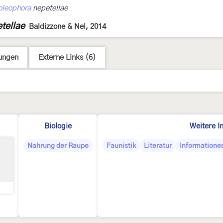
oleophora
nepetellae
tellae
Baldizzone & Nel, 2014
ungen
Externe Links (6)
Biologie
Weitere I
Nahrung der Raupe
Faunistik
Literatur
Informationen
♀