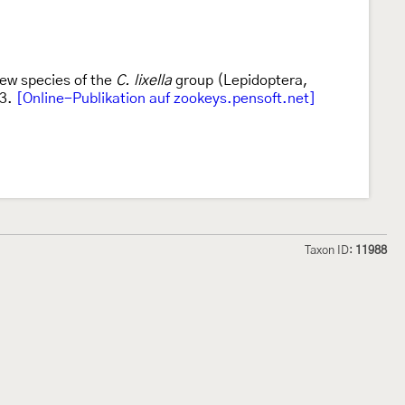
ew species of the
C. lixella
group (Lepidoptera,
83.
[Online-Publikation auf zookeys.pensoft.net]
Taxon ID:
11988