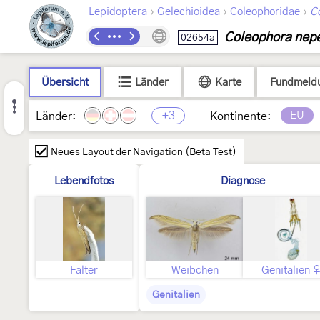
›
›
›
Lepidoptera
Gelechioidea
Coleophoridae
C
Coleophora nepe
02654a
Übersicht
Länder
Karte
Fundmeld
+3
EU
Länder:
Kontinente:
Neues Layout der Navigation (Beta Test)
Lebendfotos
Diagnose
Falter
Weibchen
Genitalien 
Genitalien