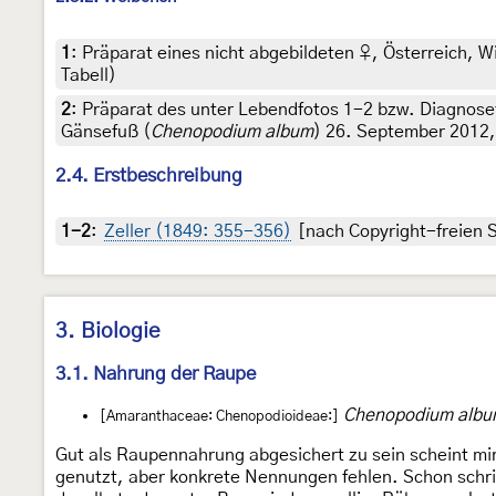
1
:
Präparat eines nicht abgebildeten ♀, Österreich, 
Tabell)
2
:
Präparat des unter Lebendfotos 1-2 bzw. Diagnosef
Gänsefuß (
Chenopodium album
) 26. September 2012,
2.4. Erstbeschreibung
1-2
:
Zeller (1849: 355-356)
[nach Copyright-freien S
3. Biologie
3.1. Nahrung der Raupe
Chenopodium alb
[Amaranthaceae: Chenopodioideae:]
Gut als Raupennahrung abgesichert zu sein scheint mi
genutzt, aber konkrete Nennungen fehlen. Schon schr