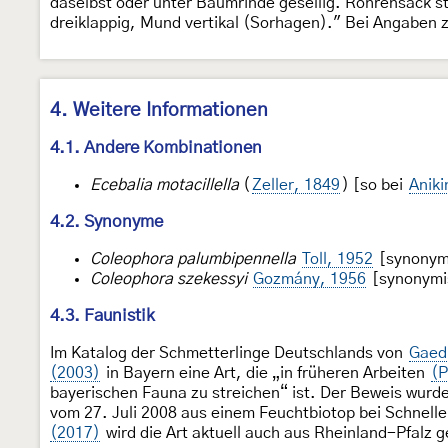
daselbst oder unter Baumrinde gesellig. Röhrensack s
dreiklappig, Mund vertikal (Sorhagen)." Bei Angaben 
4. Weitere Informationen
4.1. Andere Kombinationen
Ecebalia motacillella
(
Zeller, 1849
) [so bei
Aniki
4.2. Synonyme
Coleophora palumbipennella
Toll, 1952
[synonymi
Coleophora szekessyi
Gozmány, 1956
[synonymis
4.3. Faunistik
Im Katalog der Schmetterlinge Deutschlands von
Gaedi
(2003)
in Bayern eine Art, die „in früheren Arbeiten
(P
bayerischen Fauna zu streichen“ ist. Der Beweis wurde
vom 27. Juli 2008 aus einem Feuchtbiotop bei Schnell
(2017)
wird die Art aktuell auch aus Rheinland-Pfalz 