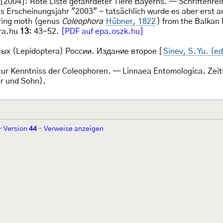
2004]: Rote Liste gefährdeter Tiere Bayerns. — Schriftenre
s Erscheinungsjahr "2003" - tatsächlich wurde es aber erst am 
aring moth (genus
Coleophora
Hübner, 1822
) from the Balkan 
era.hu
13
: 43-52.
[PDF auf epa.oszk.hu]
ых (Lepidoptera) России. Издание второе [
Sinev, S. Yu. (e
 zur Kenntniss der Coleophoren. — Linnaea Entomologica. Ze
er und Sohn).
-
Version
44
-
Verweise anzeigen