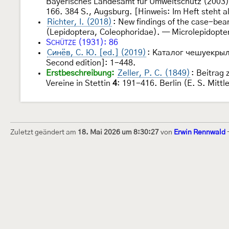
Bayerisches Landesamt für Umweltschutz (2003)[
166. 384 S., Augsburg. [Hinweis: Im Heft steht al
Richter, I. (2018)
: New findings of the case-be
(Lepidoptera, Coleophoridae). — Microlepidopt
S
(1931): 86
CHÜTZE
Синёв, С. Ю. [ed.] (2019)
: Каталог чешуекрыл
Second edition]: 1-448.
Erstbeschreibung:
Zeller, P. C. (1849)
: Beitrag
Vereine in Stettin
4
: 191-416. Berlin (E. S. Mittl
Zuletzt geändert am
18. Mai 2026 um 8:30:27
von
Erwin Rennwald