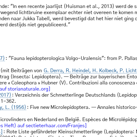
nde: "In een recente jaarlijst (Huisman et al., 2013) werd de
wegend lichtbruine exemplaar echter niet overeen te komen me
den naar Jukka Tabell, werd bevestigd dat het hier niet ging
erd destijds niet gepubliceerd."
17)
: "Fauna lepidopterologica Volgo-Uralensis": from P. Pall
(mit Beiträgen von
G. Derra, R. Heindel, H. Kolbeck, P. Lic
itrag (Insecta: Lepidoptera). — Beiträge zur bayerischen Ent
re « Coleophora » Hubner (V). Contribuzioni alla conoscenza 
auf storianaturale.org]
2017)
: Verzeichnis der Schmetterlinge Deutschlands (Lepidop
 1-362.
, L. (1956)
: Five new Microlepidoptera. — Annales historico
crovlinders en Nederland en België. Espèces de Microlépidop
s Heft) auf sectieterhaar.com/Franjes]
4]
: Rote Liste gefährdeter Kleinschmetterlinge (Lepidoptera: