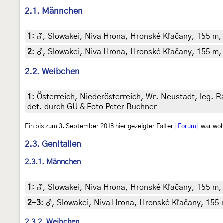
2.1. Männchen
1
:
♂, Slowakei, Niva Hrona, Hronské Kľačany, 155 m, 3.
2
:
♂, Slowakei, Niva Hrona, Hronské Kľačany, 155 m, 15
2.2. Weibchen
1
:
Österreich, Niederösterreich, Wr. Neustadt, leg.
det. durch GU & Foto Peter Buchner
Ein bis zum 3. September 2018 hier gezeigter Falter
[Forum]
war woh
2.3. Genitalien
2.3.1. Männchen
1
:
♂, Slowakei, Niva Hrona, Hronské Kľačany, 155 m, 3.
2-3
:
♂, Slowakei, Niva Hrona, Hronské Kľačany, 155 m,
2.3.2. Weibchen