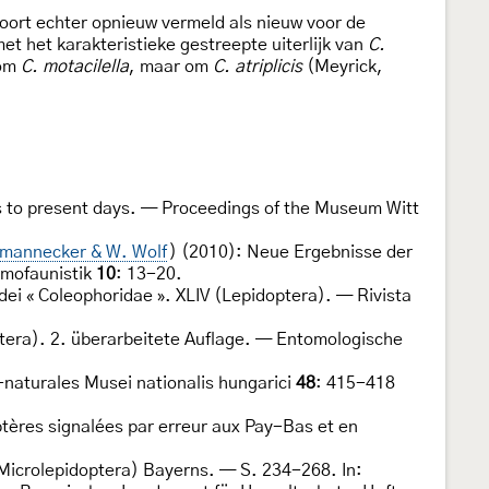
 soort echter opnieuw vermeld als nieuw voor de
t het karakteristieke gestreepte uiterlijk van
C.
 om
C. motacilella
, maar om
C. atriplicis
(Meyrick,
as to present days. — Proceedings of the Museum Witt
htmannecker & W. Wolf
) (2010): Neue Ergebnisse der
omofaunistik
10
: 13-20.
dei « Coleophoridae ». XLIV (Lepidoptera). — Rivista
tera). 2. überarbeitete Auflage. — Entomologische
-naturales Musei nationalis hungarici
48
: 415-418
tères signalées par erreur aux Pay-Bas et en
 Microlepidoptera) Bayerns. — S. 234-268. In: