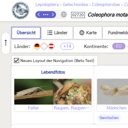
›
›
›
Lepidoptera
Gelechioidea
Coleophoridae
C
Coleophora motac
02720
Übersicht
Länder
Karte
Fundmeld
+14
EU
Länder:
Kontinente:
Neues Layout der Navigation (Beta Test)
Lebendfotos
Falter
Raupen, Raupensäcke
Männchen
Genitalien