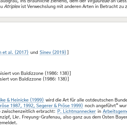
taubgrau, ins Bräunliche ziehend, dem der
virgaureae
an Gesta
zu
Atriplex
ist Verwechslung mit anderen Arten in Betracht zu 
n et al. (2017)
und
Sinev (2019)
]
siert von Baldizzone (1986: 138)]
iert von Baldizzone (1986: 138)]
ke & Heinicke (1999)
wird die Art für alle ostdeutschen Bun
röse 1987, 1992, Segerer & Pröse 1999)
noch angeführt“ wurd
 zwischenzeitlich erbracht:
P. Lichtmannecker
in
Arbeitsgeme
enzipf, Lkr. Freyung-Grafenau, also ganz aus dem Osten Baye
gemeldet.