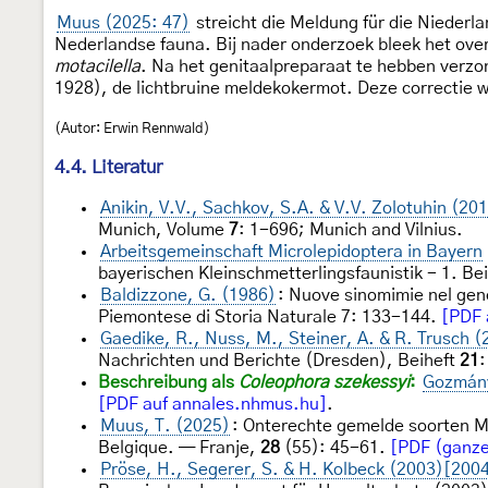
Muus (2025: 47)
streicht die Meldung für die Niederla
Nederlandse fauna. Bij nader onderzoek bleek het over
motacilella
. Na het genitaalpreparaat te hebben verzon
1928), de lichtbruine meldekokermot. Deze correctie w
(Autor: Erwin Rennwald)
4.4. Literatur
Anikin, V.V., Sachkov, S.A. & V.V. Zolotuhin (20
Munich, Volume
7
: 1-696; Munich and Vilnius.
Arbeitsgemeinschaft Microlepidoptera in Bayern
bayerischen Kleinschmetterlingsfaunistik - 1. Be
Baldizzone, G. (1986)
: Nuove sinomimie nel gene
Piemontese di Storia Naturale 7: 133-144.
[PDF 
Gaedike, R., Nuss, M., Steiner, A. & R. Trusch (
Nachrichten und Berichte (Dresden), Beiheft
21
:
Beschreibung als
Coleophora szekessyi
:
Gozmány
[PDF auf annales.nhmus.hu]
.
Muus, T. (2025)
: Onterechte gemelde soorten Mi
Belgique. — Franje,
28
(55): 45-61.
[PDF (ganze
Pröse, H., Segerer, S. & H. Kolbeck (2003)[200