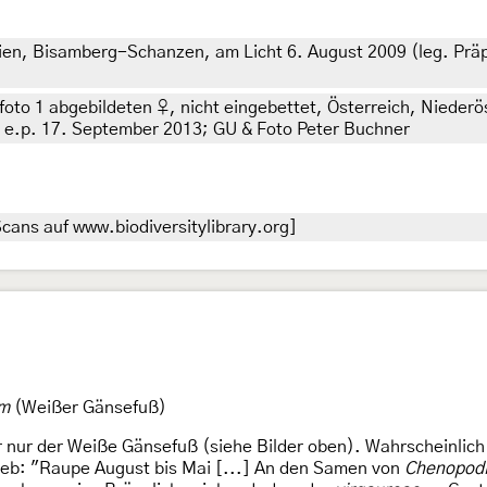
Wien, Bisamberg-Schanzen, am Licht 6. August 2009 (leg. Präp
oto 1 abgebildeten ♀, nicht eingebettet, Österreich, Nieder
 e.p. 17. September 2013; GU & Foto Peter Buchner
cans auf www.biodiversitylibrary.org]
um
(Weißer Gänsefuß)
r nur der Weiße Gänsefuß (siehe Bilder oben). Wahrscheinli
ieb: "Raupe August bis Mai [...] An den Samen von
Chenopod