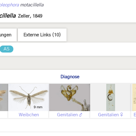
oleophora
motacillella
illella
Zeller, 1849
ungen
Externe Links (10)
AS
Diagnose
Weibchen
Genitalien ♂
Genitalien ♀
E