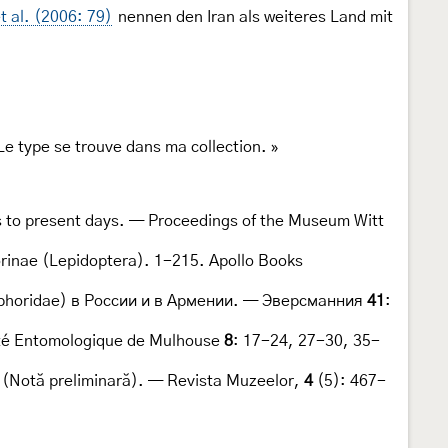
t al. (2006: 79)
nennen den Iran als weiteres Land mit
e type se trouve dans ma collection. »
as to present days. — Proceedings of the Museum Witt
rinae (Lepidoptera). 1-215. Apollo Books
phoridae) в России и в Армении. — Эверсманния
41
:
ciété Entomologique de Mulhouse
8
: 17-24, 27-30, 35-
 (Notă preliminară). — Revista Muzeelor,
4
(5): 467-