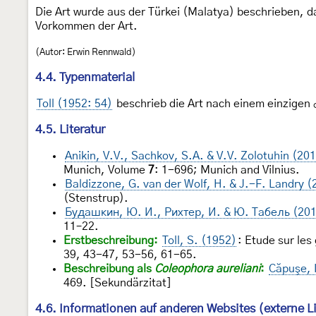
Die Art wurde aus der Türkei (Malatya) beschrieben,
Vorkommen der Art.
(Autor: Erwin Rennwald)
4.4. Typenmaterial
Toll (1952: 54)
beschrieb die Art nach einem einzigen ♂
4.5. Literatur
Anikin, V.V., Sachkov, S.A. & V.V. Zolotuhin (20
Munich, Volume
7
: 1-696; Munich and Vilnius.
Baldizzone, G. van der Wolf, H. & J.-F. Landry (
(Stenstrup).
Будашкин, Ю. И., Рихтер, И. & Ю. Табель (20
11–22.
Erstbeschreibung:
Toll, S. (1952)
: Etude sur le
39, 43-47, 53-56, 61-65.
Beschreibung als
Coleophora aureliani
:
Căpuşe, 
469. [Sekundärzitat]
4.6. Informationen auf anderen Websites (externe L