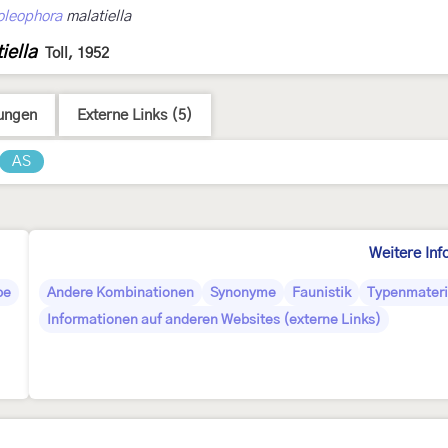
oleophora
malatiella
iella
Toll, 1952
ungen
Externe Links (5)
AS
Weitere Inf
pe
Andere Kombinationen
Synonyme
Faunistik
Typenmateri
Informationen auf anderen Websites (externe Links)