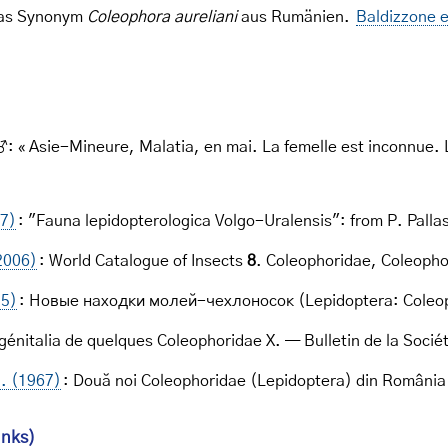
 das Synonym
Coleophora aureliani
aus Rumänien.
Baldizzone e
: « Asie-Mineure, Malatia, en mai. La femelle est inconnue. L
17)
: "Fauna lepidopterologica Volgo-Uralensis": from P. Pall
2006)
: World Catalogue of Insects
8
. Coleophoridae, Coleopho
15)
: Новые находки молей-чехлоносок (Lepidoptera: Coleo
s génitalia de quelques Coleophoridae X. — Bulletin de la So
I. (1967)
: Două noi Coleophoridae (Lepidoptera) din România
inks)