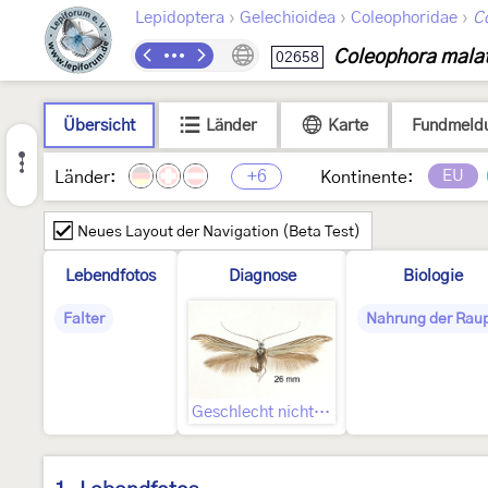
›
›
›
Lepidoptera
Gelechioidea
Coleophoridae
C
Coleophora malat
02658
Übersicht
Länder
Karte
Fundmeld
+6
EU
Länder:
Kontinente:
Neues Layout der Navigation (Beta Test)
Lebendfotos
Diagnose
Biologie
Falter
Nahrung der Rau
Geschlecht nicht bestimmt