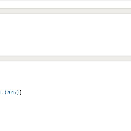
al. (2017)
]