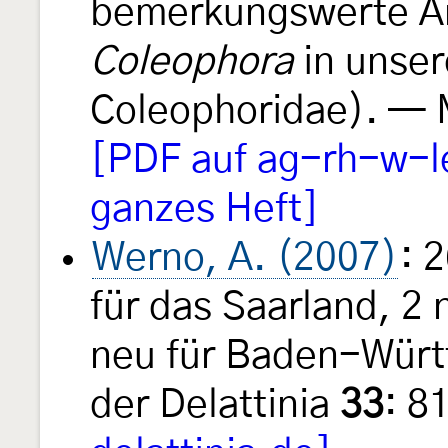
bemerkungswerte Ar
Coleophora
in unser
Coleophoridae). — 
[PDF auf ag-rh-w-l
ganzes Heft]
Werno, A. (2007)
: 
für das Saarland, 2
neu für Baden-Wür
der Delattinia
33
: 8