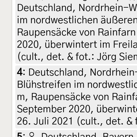
Deutschland, Nordrhein-We
im nordwestlichen äußeren
Raupensäcke von Rainfarn
2020, überwintert im Freil
(cult., det. & fot.: Jörg Si
4
:
Deutschland, Nordrhein
Blühstreifen im nordwestl
m, Raupensäcke von Rainfa
September 2020, überwinte
26. Juli 2021 (cult., det. &
5
:
♀, Deutschland, Bayern