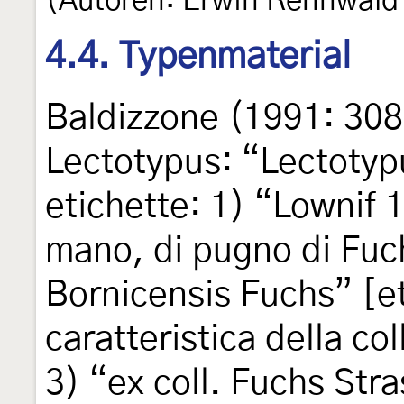
(Autoren: Erwin Rennwald
4.4. Typenmaterial
Baldizzone (1991: 308
Lectotypus: “Lectotyp
etichette: 1) “Lownif 
mano, di pugno di Fuc
Bornicensis Fuchs” [et
caratteristica della co
3) “ex coll. Fuchs Str