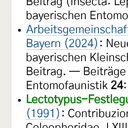
Beitrag (Insecta: L
bayerischen Entomo
Arbeitsgemeinschaft
Bayern (2024)
: Neu
bayerischen Kleinsch
Beitrag. — Beiträge
Entomofaunistik
24
Lectotypus-Festleg
(1991)
: Contribuzio
Coleophoridae. LXII