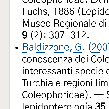
Fuchs, 1886 (Lepid
Museo Regionale di 
9
(2): 307-312.
Baldizzone, G. (200
conoscenza dei Col
interessanti specie 
Turchia e regioni li
Coleophoridae). — 
lepidopterología
35