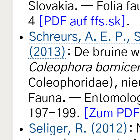
Slovakia. — Folia fa
4
[PDF auf ffs.sk]
.
Schreurs, A. E. P., 
(2013)
: De bruine 
Coleophora bornice
Coleophoridae), ni
Fauna. — Entomolog
197-199.
[Zum PDF a
Seliger, R. (2012)
: