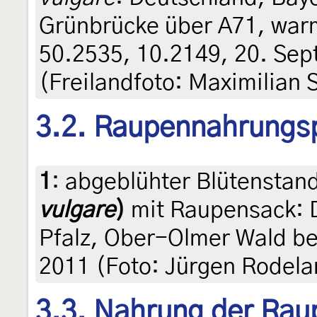
Grünbrücke über A71, warm
50.2535, 10.2149, 20. Se
(Freilandfoto: Maximilian
3.2. Raupennahrungs
1
:
abgeblühter Blütenstan
vulgare
)
mit Raupensack: 
Pfalz, Ober-Olmer Wald be
2011 (Foto: Jürgen Rodela
3.3. Nahrung der Rau