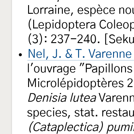
Lorraine, espèce no
(Lepidoptera Coleo
(3): 237-240. [Seku
Nel, J. & T. Varenn
l'ouvrage "Papillons
Microlépidoptères 2
Denisia lutea
Varenn
species, stat. resta
(Cataplectica) pumi