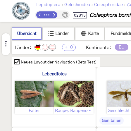
›
›
›
Lepidoptera
Gelechioidea
Coleophoridae
C
Coleophora borni
02815
Übersicht
Länder
Karte
Fundmeld
+10
EU
Länder:
Kontinente:
Neues Layout der Navigation (Beta Test)
Lebendfotos
Falter
Raupe, Raupensack
Genitalien