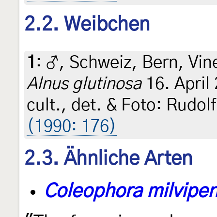
2.2. Weibchen
1
:
♂, Schweiz, Bern, Vin
Alnus glutinosa
16. April 
cult., det. & Foto: Rudo
(1990: 176)
2.3. Ähnliche Arten
Coleophora milvipen