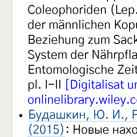
Coleophoriden (Lep.
der männlichen Kopu
Beziehung zum Sac
System der Nährpfl
Entomologische Zeit
pl. I-II
[Digitalisat
onlinelibrary.wiley.
Будашкин, Ю. И., Р
(2015)
: Новые нах