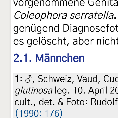
vorgenommene Genital
Coleophora serratella
.
genügend Diagnosefot
es gelöscht, aber nich
2.1. Männchen
1
:
♂, Schweiz, Vaud, Cu
glutinosa
leg. 10. April 2
cult., det. & Foto: Rudo
(1990: 176)