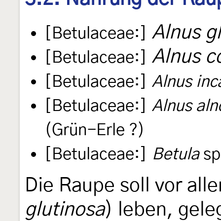
Alnus g
[Betulaceae:]
Alnus c
[Betulaceae:]
[Betulaceae:]
Alnus inc
[Betulaceae:]
Alnus aln
(Grün-Erle ?)
[Betulaceae:]
Betula
sp
Die Raupe soll vor all
glutinosa
) leben, gele