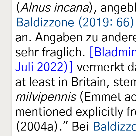
(
Alnus incana
), angeb
Baldizzone (2019: 66)
an. Angaben zu andere
sehr fraglich.
[Bladmin
Juli 2022)]
vermerkt da
at least in Britain, st
milvipennis
(Emmet ao
mentioned explicitly f
(2004a)." Bei
Baldizz