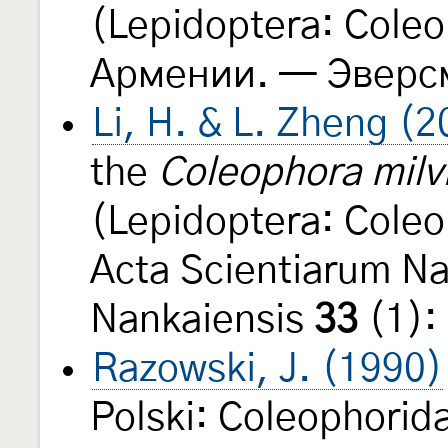
(Lepidoptera: Coleo
Армении. — Эвер
Li, H. & L. Zheng (
the
Coleophora milv
(Lepidoptera: Coleo
Acta Scientiarum Na
Nankaiensis
33
(1):
Razowski, J. (1990)
Polski: Coleophorid