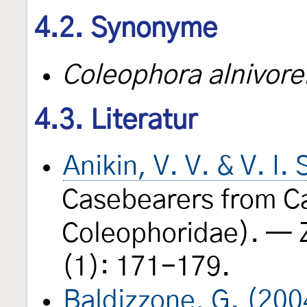
4.2. Synonyme
Coleophora alnivore
4.3. Literatur
Anikin, V. V. & V. I
Casebearers from C
Coleophoridae). — 
(1): 171-179.
Baldizzone, G. (200