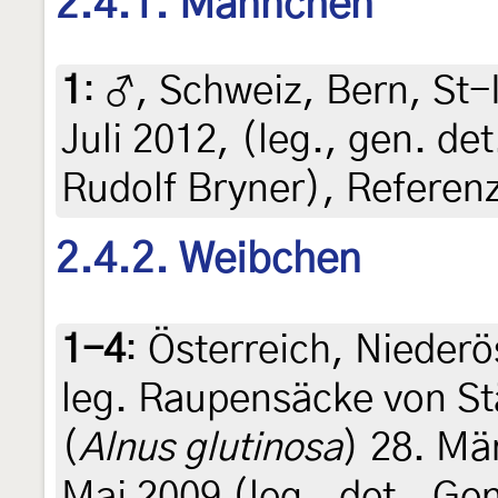
2.4.1. Männchen
1
:
♂, Schweiz, Bern, St-
Juli 2012, (leg., gen. d
Rudolf Bryner), Referen
2.4.2. Weibchen
1-4
:
Österreich, Niederös
leg. Raupensäcke von S
(
Alnus glutinosa
) 28. Mä
Mai 2009 (leg., det., Ge