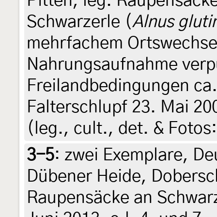
Pitten, leg. Raupensäck
Schwarzerle (
Alnus gluti
mehrfachem Ortswechsel
Nahrungsaufnahme verp
Freilandbedingungen ca. 
Falterschlupf 23. Mai 2
(leg., cult., det. & Foto
3-5
:
zwei Exemplare, De
Dübener Heide, Dobersc
Raupensäcke an Schwarz