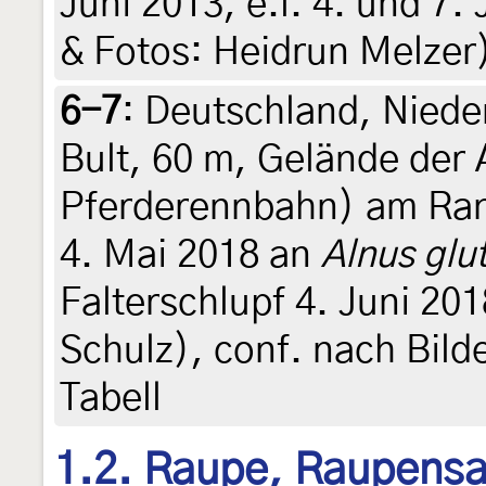
Juni 2013, e.l. 4. und 7. J
& Fotos: Heidrun Melzer
6-7
:
Deutschland, Niede
Bult, 60 m, Gelände der 
Pferderennbahn) am Ran
4. Mai 2018 an
Alnus glu
Falterschlupf 4. Juni 2018
Schulz), conf. nach Bild
Tabell
1.2. Raupe, Raupens