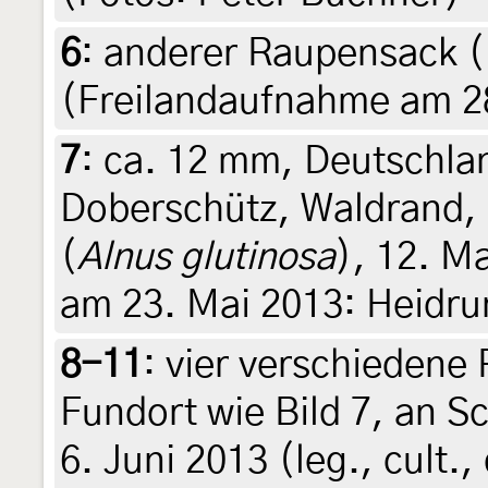
6
:
anderer Raupensack (
(Freilandaufnahme am 2
7
:
ca. 12 mm, Deutschla
Doberschütz, Waldrand,
(
Alnus glutinosa
), 12. Ma
am 23. Mai 2013: Heidru
8-11
:
vier verschiedene
Fundort wie Bild 7, an S
6. Juni 2013 (leg., cult.