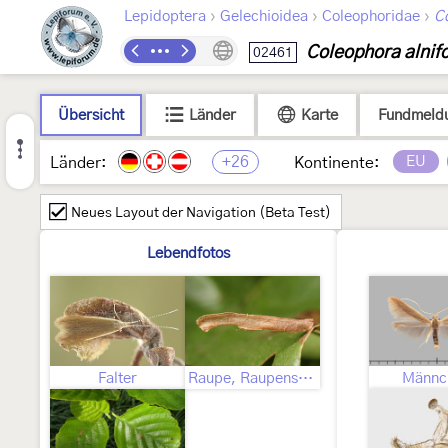
›
›
›
Lepidoptera
Gelechioidea
Coleophoridae
C
Coleophora alnifo
02461
Übersicht
Länder
Karte
Fundmeld
+26
EU
Länder:
Kontinente:
Neues Layout der Navigation (Beta Test)
Lebendfotos
Falter
Raupe, Raupensack
Männc