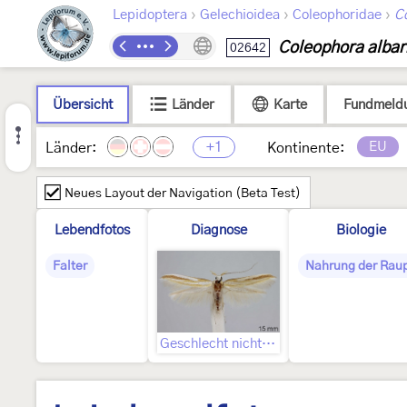
›
›
›
Lepidoptera
Gelechioidea
Coleophoridae
C
Coleophora albar
02642
Übersicht
Länder
Karte
Fundmeld
+1
EU
Länder:
Kontinente:
Neues Layout der Navigation (Beta Test)
Lebendfotos
Diagnose
Biologie
Falter
Nahrung der Rau
Geschlecht nicht bestimmt