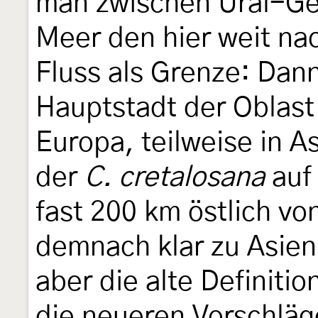
man zwischen Ural-Ge
Meer den hier weit na
Fluss als Grenze: Dann
Hauptstadt der Oblast 
Europa, teilweise in A
der
C. cretalosana
auf
fast 200 km östlich von
demnach klar zu Asie
aber die alte Definiti
die neueren Vorschläg