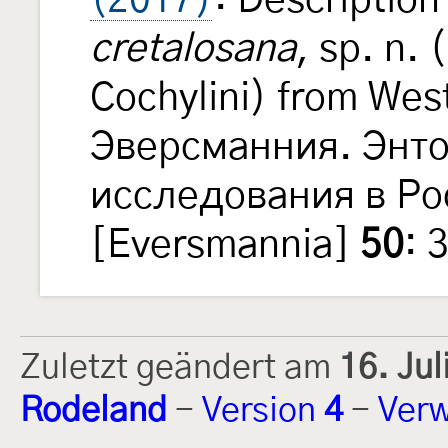
(2017)
: Description
cretalosana
, sp. n. 
Cochylini) from Wes
Эверсманния. Энт
исследования в Ро
[Eversmannia]
50
: 
Zuletzt geändert am
16. Ju
Rodeland
-
Version
4
-
Verw