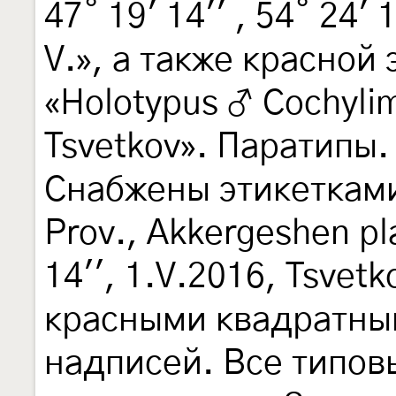
47˚ 19' 14'' , 54˚ 24' 
V.», а также красной
«Holotypus ♂ Cochyli
Tsvetkov». Паратипы.
Снабжены этикетками
Prov., Akkergeshen pla
14'', 1.V.2016, Tsvet
красными квадратны
надписей. Все типо