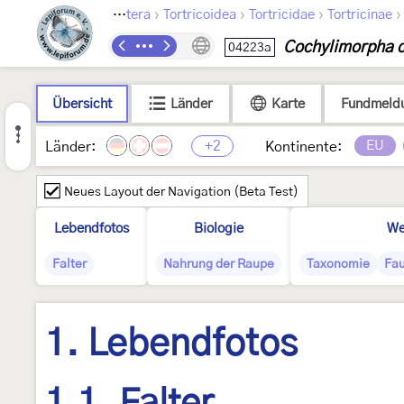
›
›
›
Lepidoptera
Tortricoidea
Tortricidae
Tortricinae
Cochylimorpha c
04223a
Übersicht
Länder
Karte
Fundmeld
+2
EU
Länder:
Kontinente:
Neues Layout der Navigation (Beta Test)
Lebendfotos
Biologie
We
Falter
Nahrung der Raupe
Taxonomie
Fau
1. Lebendfotos