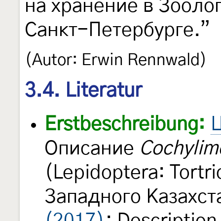
на хранение в Зооло
Санкт-Петербурге.”
(Autor: Erwin Rennwald)
3.4. Literatur
Erstbeschreibung:
Ц
Описание
Cochylim
(Lepidoptera: Tortri
Западного Казахста