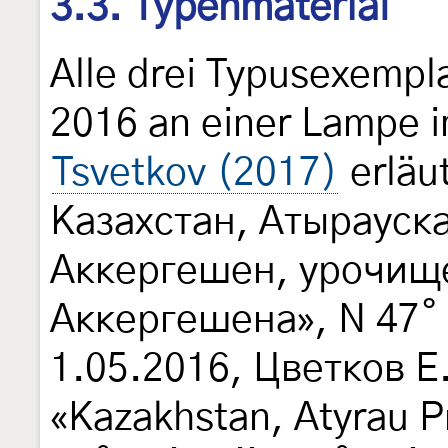
3.3. Typenmaterial
Alle drei Typusexempl
2016 an einer Lampe 
Tsvetkov (2017)
erläu
Казахстан, Атырауска
Аккергешен, урочищ
Аккергешена», N 47˚ 19
1.05.2016, Цветков Е
«Kazakhstan, Atyrau P