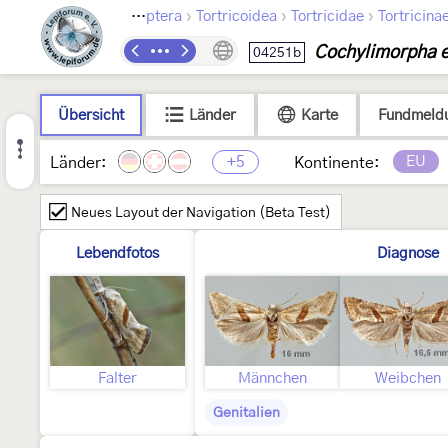
›
›
›
Lepidoptera
Tortricoidea
Tortricidae
Tortricina
Cochylimorpha e
04251b
Übersicht
Länder
Karte
Fundmeld
+5
EU
Länder:
Kontinente:
Neues Layout der Navigation (Beta Test)
Lebendfotos
Diagnose
Falter
Männchen
Weibchen
Genitalien