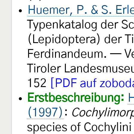
Huemer, P. & S. Er
Typenkatalog der S
(Lepidoptera) der 
Ferdinandeum. — Ve
Tiroler Landesmus
152
[PDF auf zoboda
Erstbeschreibung:
H
(1997)
:
Cochylimorp
species of Cochylini