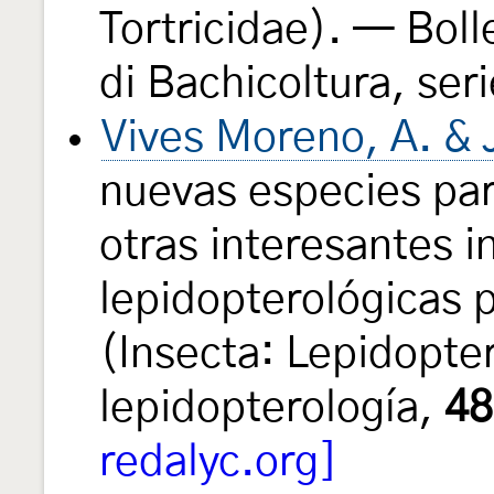
Tortricidae). — Boll
di Bachicoltura, seri
Vives Moreno, A. & 
nuevas especies par
otras interesantes 
lepidopterológicas 
(Insecta: Lepidopte
lepidopterología,
48
redalyc.org]