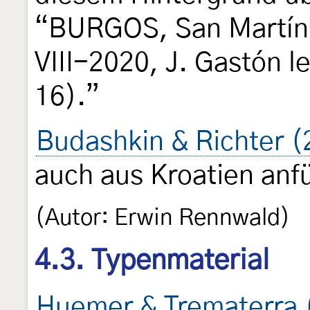
“BURGOS, San Martín 
VIII-2020, J. Gastón l
16).”
Budashkin & Richter (
auch aus Kroatien anf
(Autor: Erwin Rennwald)
4.3. Typenmaterial
Huemer & Trematerra 